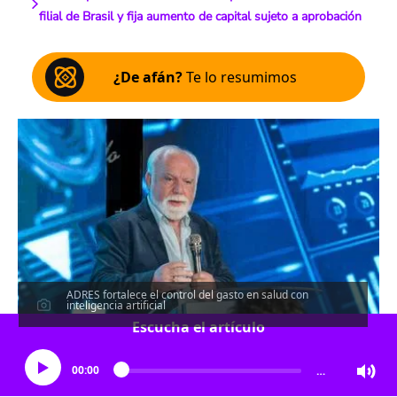
filial de Brasil y fija aumento de capital sujeto a aprobación
¿De afán?
Te lo resumimos
ADRES fortalece el control del gasto en salud con
inteligencia artificial
Escucha el artículo
00:00
…