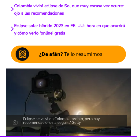
Colombia vivirá eclipse de Sol que muy escasa vez ocurre:
ojo a las recomendaciones
Eclipse solar híbrido 2023 en EE. UU.: hora en que ocurrirá
y cómo verlo 'online' gratis
¿De afán?
Te lo resumimos
Eclipse se verá en Colombia pronto, pero hay
recomendaciones a seguir. / Getty
Escucha el artículo