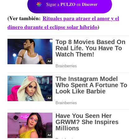
PULZO
Discover
Sigue a
en
(Ver también:
Rituales para atraer el amor y el
dinero durante el eclipse solar híbrido
)