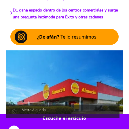
D1 gana espacio dentro de los centros comerciales y surge
una pregunta incómoda para Éxito y otras cadenas
¿De afán?
Te lo resumimos
Metro Alquería
Escucha el artículo