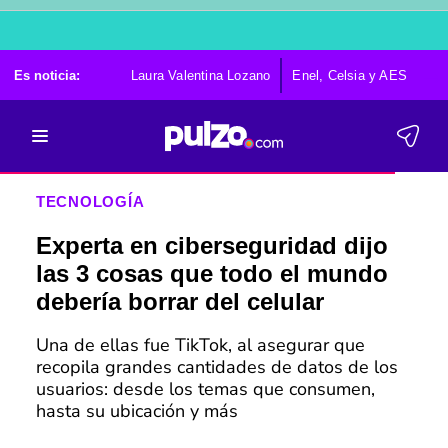
Es noticia:
Laura Valentina Lozano
Enel, Celsia y AES
Po
TECNOLOGÍA
Experta en ciberseguridad dijo
las 3 cosas que todo el mundo
debería borrar del celular
Una de ellas fue TikTok, al asegurar que
recopila grandes cantidades de datos de los
usuarios: desde los temas que consumen,
hasta su ubicación y más