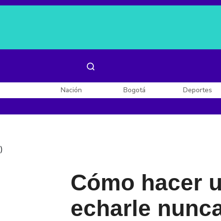
Es noticia:
Laura Valentina Lozano
Enel, Celsia y AES
Nación
Bogotá
Deportes
)
Cómo hacer u
echarle nunc