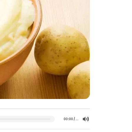
/
…
00:00