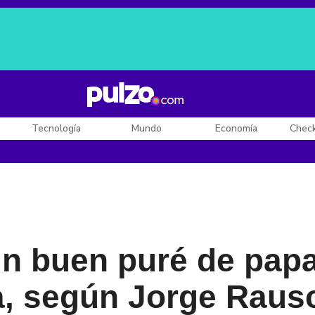
Posesión de De la Espriella
Diego Rueda
Dólar en Colombia
Tecnología
Mundo
Economía
Chec
n buen puré de papa
a, según Jorge Raus