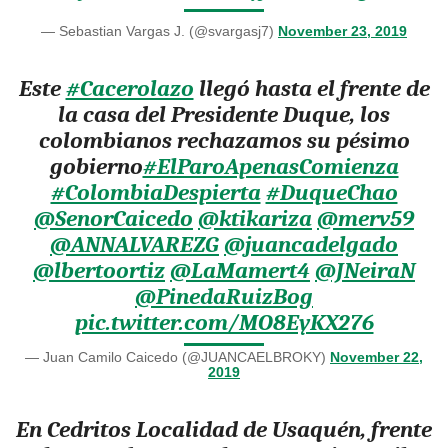
— Sebastian Vargas J. (@svargasj7)
November 23, 2019
Este
#Cacerolazo
llegó hasta el frente de
la casa del Presidente Duque, los
colombianos rechazamos su pésimo
gobierno
#ElParoApenasComienza
#ColombiaDespierta
#DuqueChao
@SenorCaicedo
@ktikariza
@merv59
@ANNALVAREZG
@juancadelgado
@lbertoortiz
@LaMamert4
@JNeiraN
@PinedaRuizBog
pic.twitter.com/MO8EyKX276
— Juan Camilo Caicedo (@JUANCAELBROKY)
November 22,
2019
En Cedritos Localidad de Usaquén, frente