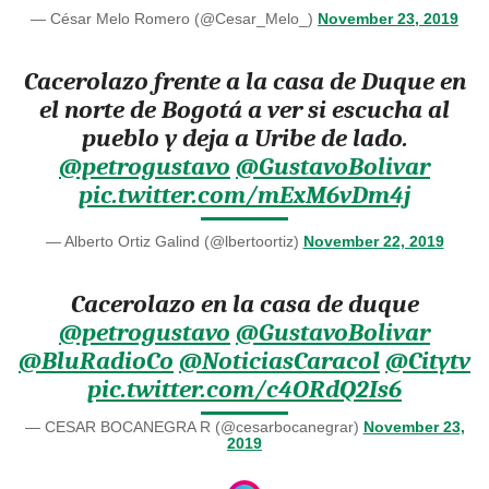
— César Melo Romero (@Cesar_Melo_)
November 23, 2019
Cacerolazo frente a la casa de Duque en
el norte de Bogotá a ver si escucha al
pueblo y deja a Uribe de lado.
@petrogustavo
@GustavoBolivar
pic.twitter.com/mExM6vDm4j
— Alberto Ortiz Galind (@lbertoortiz)
November 22, 2019
Cacerolazo en la casa de duque
@petrogustavo
@GustavoBolivar
@BluRadioCo
@NoticiasCaracol
@Citytv
pic.twitter.com/c4ORdQ2Is6
— CESAR BOCANEGRA R (@cesarbocanegrar)
November 23,
2019