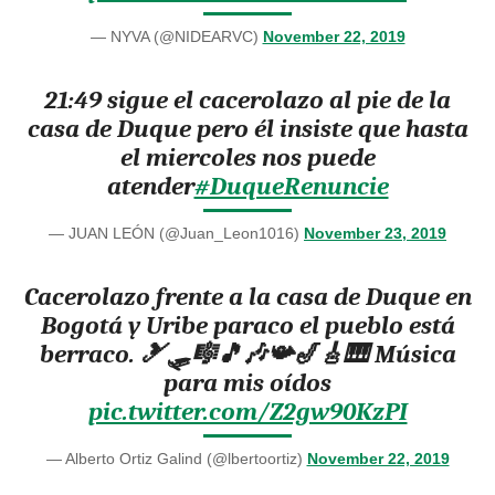
— NYVA (@NIDEARVC)
November 22, 2019
21:49 sigue el cacerolazo al pie de la
casa de Duque pero él insiste que hasta
el miercoles nos puede
atender
#DuqueRenuncie
— JUAN LEÓN (@Juan_Leon1016)
November 23, 2019
Cacerolazo frente a la casa de Duque en
Bogotá y Uribe paraco el pueblo está
berraco. 🎿🛷🎼🎵🎶📯🎷🎸🎹 Música
para mis oídos
pic.twitter.com/Z2gw90KzPI
— Alberto Ortiz Galind (@lbertoortiz)
November 22, 2019