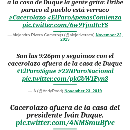
a la casa de Duque la gente grita: Uribe
paraco el pueblo está verraco
#Cacerolazo
#ElParoApenasComienza
pic.twitter.com/6w9YjmHcYS
— Alejandro Rivera Camero👍 (@alejoriveraca)
November 22,
2019
Son las 9:26pm y seguimos con el
cacerolazo afuera de la casa de Duque
#ElParoSigue
#22NParoNacional
pic.twitter.com/pkGbW1Pyn3
— Å (@AndyRodd)
November 23, 2019
Cacerolazo afuera de la casa del
presidente Iván Duque.
pic.twitter.com/4NMSmuBfvc