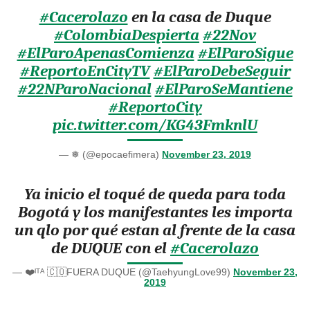
#Cacerolazo
en la casa de Duque
#ColombiaDespierta
#22Nov
#ElParoApenasComienza
#ElParoSigue
#ReportoEnCityTV
#ElParoDebeSeguir
#22NParoNacional
#ElParoSeMantiene
#ReportoCity
pic.twitter.com/KG43FmknlU
— ❅ (@epocaefimera)
November 23, 2019
Ya inicio el toqué de queda para toda
Bogotá y los manifestantes les importa
un qlo por qué estan al frente de la casa
de DUQUE con el
#Cacerolazo
— ❤️ᴵᵀᴬ 🇨🇴FUERA DUQUE (@TaehyungLove99)
November 23,
2019