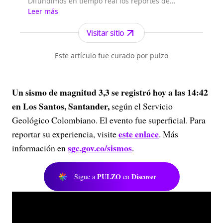
Difundimos en tiempo real los reportes de
actividad sísmica que genera el Servicio
Leer más
Geológico Colombiano.
Visitar sitio
Este artículo fue curado por pulzo
Un sismo de magnitud 3,3 se registró hoy a las 14:42
en Los Santos, Santander,
según el Servicio
Geológico Colombiano. El evento fue superficial. Para
este enlace
reportar su experiencia, visite
. Más
sgc.gov.co/sismos
información en
.
PULZO
Discover
Sigue a
en