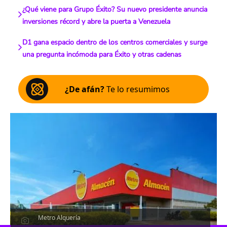
¿Qué viene para Grupo Éxito? Su nuevo presidente anuncia
inversiones récord y abre la puerta a Venezuela
D1 gana espacio dentro de los centros comerciales y surge
una pregunta incómoda para Éxito y otras cadenas
¿De afán?
Te lo resumimos
Metro Alquería