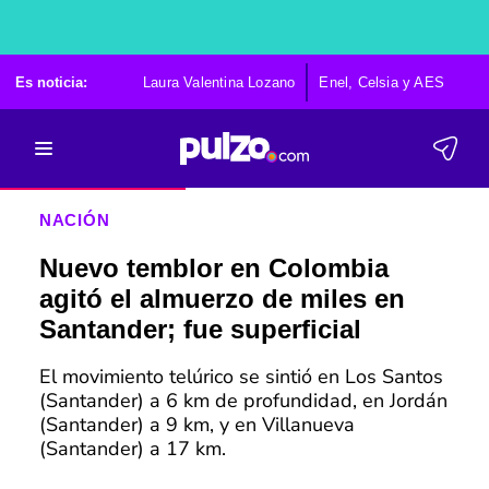
Es noticia:
Laura Valentina Lozano
Enel, Celsia y AES
Po
NACIÓN
Nuevo temblor en Colombia
agitó el almuerzo de miles en
Santander; fue superficial
El movimiento telúrico se sintió en Los Santos
(Santander) a 6 km de profundidad, en Jordán
(Santander) a 9 km, y en Villanueva
(Santander) a 17 km.