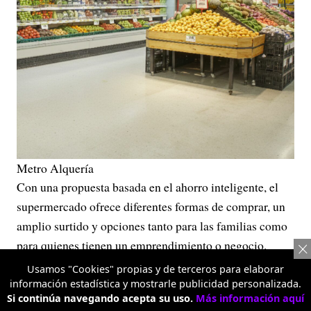
Metro Alquería
Con una propuesta basada en el ahorro inteligente, el
supermercado ofrece diferentes formas de comprar, un
amplio surtido y opciones tanto para las familias como
para quienes tienen un emprendimiento o negocio.
Usamos "Cookies" propias y de terceros para elaborar
Hacer mercado se ha convertido en una tarea que va
información estadística y mostrarle publicidad personalizada.
más allá de llenar el carrito. Hoy, muchas familias y
Si continúa navegando acepta su uso.
Más información aquí