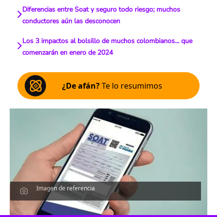
Diferencias entre Soat y seguro todo riesgo; muchos
conductores aún las desconocen
Los 3 impactos al bolsillo de muchos colombianos... que
comenzarán en enero de 2024
¿De afán?
Te lo resumimos
Imagen de referencia
Escucha el artículo