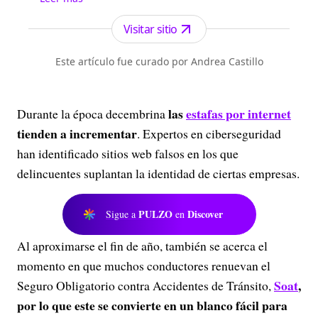
Emisión digital en vivo a las 8 a.m. por todos
nuestros canales digitales, Emisión central a la
Visitar sitio
1:00 p.m. por el canal Telepacífico y nuestros
canales digitales.
Este artículo fue curado por Andrea Castillo
las
estafas por internet
Durante la época decembrina
tienden a incrementar
. Expertos en ciberseguridad
han identificado sitios web falsos en los que
delincuentes suplantan la identidad de ciertas empresas.
PULZO
Discover
Sigue a
en
Al aproximarse el fin de año, también se acerca el
momento en que muchos conductores renuevan el
Soat
,
Seguro Obligatorio contra Accidentes de Tránsito,
por lo que este se convierte en un blanco fácil para