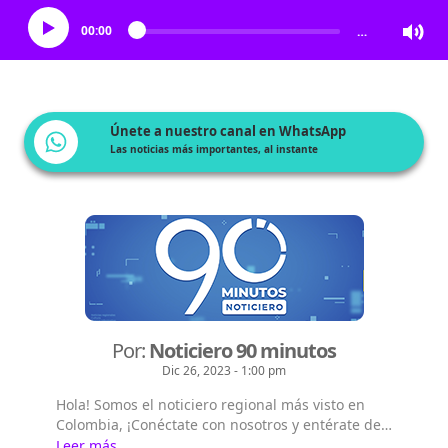
00:00
…
Únete a nuestro canal en WhatsApp
Las noticias más importantes, al instante
Por:
Noticiero 90 minutos
Dic 26, 2023 - 1:00 pm
Hola! Somos el noticiero regional más visto en
Colombia, ¡Conéctate con nosotros y entérate de
las noticias del suroccidente colombiano!,
Leer más