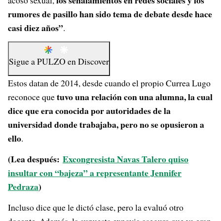
los señalamientos en redes sociales y los
acoso sexual,
rumores de pasillo han sido tema de debate desde hace
casi diez años”
.
Sigue a
PULZO
en
Discover
Estos datan de 2014, desde cuando el propio Currea Lugo
tuvo una relación con una alumna, la cual
reconoce que
dice que era conocida por autoridades de la
universidad donde trabajaba, pero no se opusieron a
ello
.
(Lea después:
Excongresista Navas Talero quiso
insultar con “bajeza” a representante Jennifer
Pedraza
)
Incluso dice que le dictó clase, pero la evaluó otro