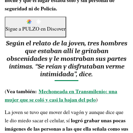
noche y que el lugar estaba solo y sin personal de
seguridad ni de Policía.
Sigue a
PULZO
en
Discover
Según el relato de la joven, tres hombres
que estaban allí le gritaban
obscenidades y le mostraban sus partes
íntimas. “Se reían y disfrutaban verme
intimidada”, dice.
Vea también:
Mechoneada en Transmilenio: una
(
mujer que se coló y casi la bajan del pelo
)
La joven se tuvo que mover del vagón y aunque dice que
logró grabar unas pocas
le dio miedo sacar el celular, sí
imágenes de las personas a las que ella señala como sus