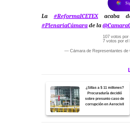
Si
La
#ReformaICETEX
acaba de
#PlenariaCámara
de la
@CamaraC
107 votos por 
7 votos por e
— Cámara de Representantes de
¿Sillas a $ 11 millones?
Procuraduría decidió
sobre presunto caso de
corrupción en Aerocivil