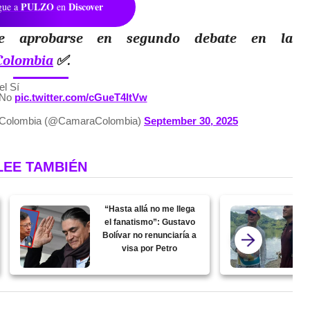
PULZO
Discover
gue a
en
 aprobarse en segundo debate en la
olombia
✅️.
el Sí
l No
pic.twitter.com/cGueT4ltVw
 Colombia (@CamaraColombia)
September 30, 2025
LEE TAMBIÉN
“Hasta allá no me llega
el fanatismo”: Gustavo
Bolívar no renunciaría a
visa por Petro