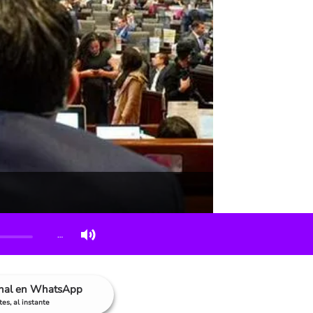
…
anal en WhatsApp
es, al instante