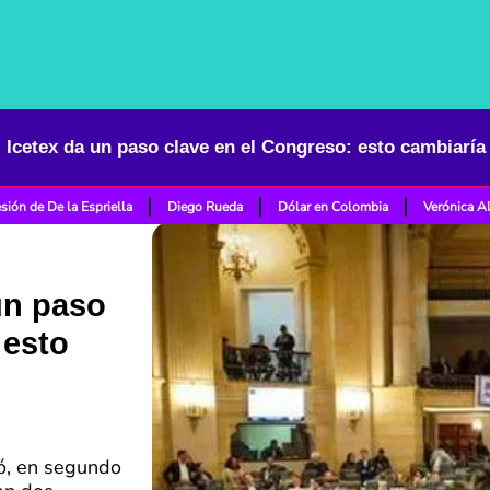
sión de De la Espriella
Diego Rueda
Dólar en Colombia
Verónica A
un paso
 esto
ó, en segundo