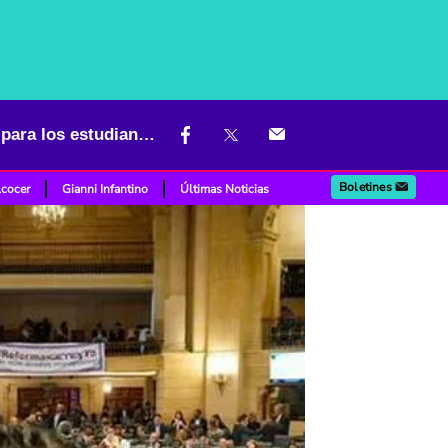
Reforma al Icetex da un paso clave en el Congreso: esto cambiaría para los estudiantes
Boletines
lcocer
Gianni Infantino
Últimas Noticias