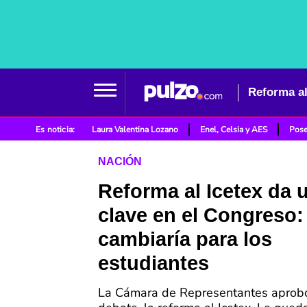
Es noticia:
Laura Valentina Lozano
Enel, Celsia y AES
Pose
NACIÓN
Reforma al Icetex da 
clave en el Congreso:
cambiaría para los
estudiantes
La Cámara de Representantes aprob