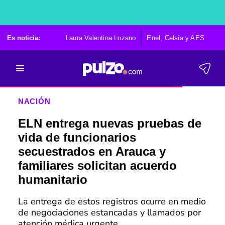
Es noticia:
Laura Valentina Lozano
Enel, Celsia y AES
Po
NACIÓN
ELN entrega nuevas pruebas de
vida de funcionarios
secuestrados en Arauca y
familiares solicitan acuerdo
humanitario
La entrega de estos registros ocurre en medio
de negociaciones estancadas y llamados por
atención médica urgente.