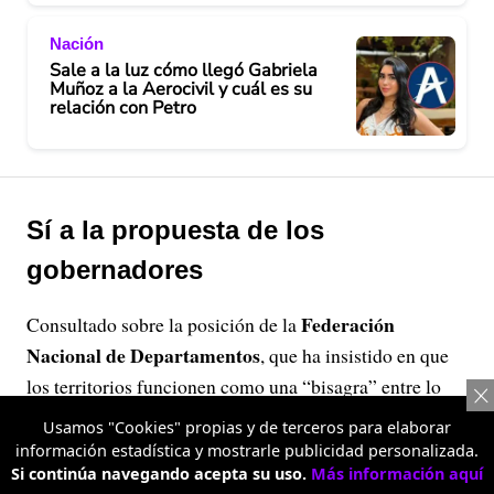
Nación
Sale a la luz cómo llegó Gabriela
Muñoz a la Aerocivil y cuál es su
relación con Petro
Sí a la propuesta de los
gobernadores
Federación
Consultado sobre la posición de la
Nacional de Departamentos
, que ha insistido en que
los territorios funcionen como una “bisagra” entre lo
local y lo nacional, Uscátegui fue enfático: su bancada
Usamos "Cookies" propias y de terceros para elaborar
respalda esa idea. Eso sí, puso una condición: a cambio
información estadística y mostrarle publicidad personalizada.
Si continúa navegando acepta su uso.
Más información aquí
de mayor autonomía y más recursos, exigió “altos