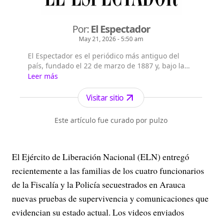
Por:
El Espectador
May 21, 2026 - 5:50 am
El Espectador es el periódico más antiguo del
país, fundado el 22 de marzo de 1887 y, bajo la
dirección de Fidel Cano, es considerado uno de
Leer más
los periódicos más serios y profesionales por su
independencia, credibilidad y objetividad.
Visitar sitio
Este artículo fue curado por pulzo
El Ejército de Liberación Nacional (ELN) entregó
recientemente a las familias de los cuatro funcionarios
de la Fiscalía y la Policía secuestrados en Arauca
nuevas pruebas de supervivencia y comunicaciones que
evidencian su estado actual. Los videos enviados