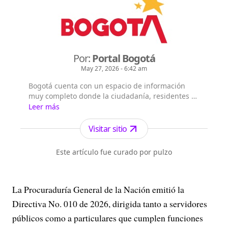
Por:
Portal Bogotá
May 27, 2026 - 6:42 am
Bogotá cuenta con un espacio de información
muy completo donde la ciudadanía, residentes y
extranjeros pueden consultar la información que
Leer más
les interesa sobre Bogotá, su historia, sus
localidades, la gestión y principales noticias de la
Visitar sitio
Administración Distrital.
Este artículo fue curado por pulzo
La Procuraduría General de la Nación emitió la
Directiva No. 010 de 2026, dirigida tanto a servidores
públicos como a particulares que cumplen funciones