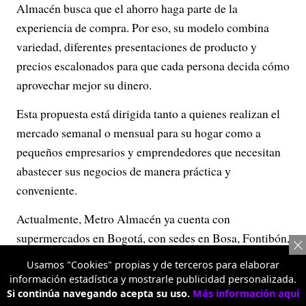
Almacén busca que el ahorro haga parte de la
experiencia de compra. Por eso, su modelo combina
variedad, diferentes presentaciones de producto y
precios escalonados para que cada persona decida cómo
aprovechar mejor su dinero.
Esta propuesta está dirigida tanto a quienes realizan el
mercado semanal o mensual para su hogar como a
pequeños empresarios y emprendedores que necesitan
abastecer sus negocios de manera práctica y
conveniente.
Actualmente, Metro Almacén ya cuenta con
supermercados en Bogotá, con sedes en Bosa, Fontibón,
Alquería y Banderas; además de Facatativá, Girón,
Usamos "Cookies" propias y de terceros para elaborar
Pasto (Único), Pitalito, Medellín (Prado), Neiva,
información estadística y mostrarle publicidad personalizada.
Palmira y Cali, donde está presente en Simón Bolívar y
Si continúa navegando acepta su uso.
Más información aquí