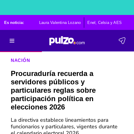
Es noticia:
Laura Valentina Lozano
Enel, Celsia y AES
Po
NACIÓN
Procuraduría recuerda a
servidores públicos y
particulares reglas sobre
participación política en
elecciones 2026
La directiva establece lineamientos para
funcionarios y particulares, vigentes durante
el calendario electoral 2026.