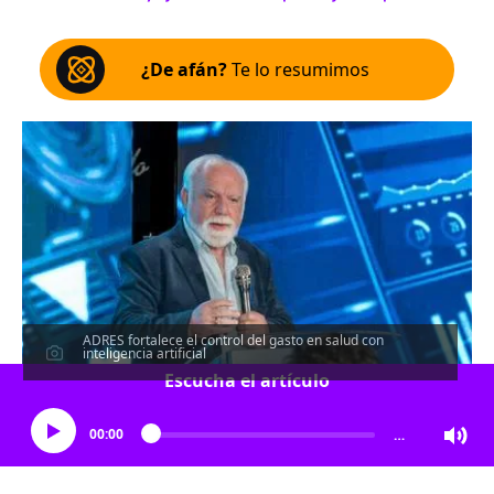
¿De afán?
Te lo resumimos
ADRES fortalece el control del gasto en salud con
inteligencia artificial
Escucha el artículo
00:00
…