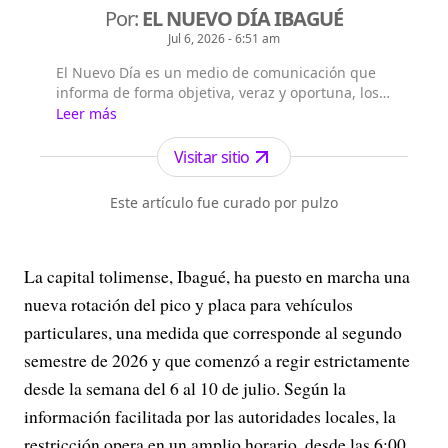
Por:
EL NUEVO DÍA IBAGUÉ
Jul 6, 2026 - 6:51 am
El Nuevo Día es un medio de comunicación que
informa de forma objetiva, veraz y oportuna, los
sucesos de actualidad en Ibagué, el Tolima,
Leer más
Colombia y el Mundo.
Visitar sitio
Este artículo fue curado por pulzo
La capital tolimense, Ibagué, ha puesto en marcha una
nueva rotación del pico y placa para vehículos
particulares, una medida que corresponde al segundo
semestre de 2026 y que comenzó a regir estrictamente
desde la semana del 6 al 10 de julio. Según la
información facilitada por las autoridades locales, la
restricción opera en un amplio horario, desde las 6:00