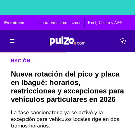
Es noticia:
Laura Valentina Lozano
Enel, Celsia y AES
Po
NACIÓN
Nueva rotación del pico y placa
en Ibagué: horarios,
restricciones y excepciones para
vehículos particulares en 2026
La fase sancionatoria ya se activó y la
excepción para vehículos locales rige en dos
tramos horarios.