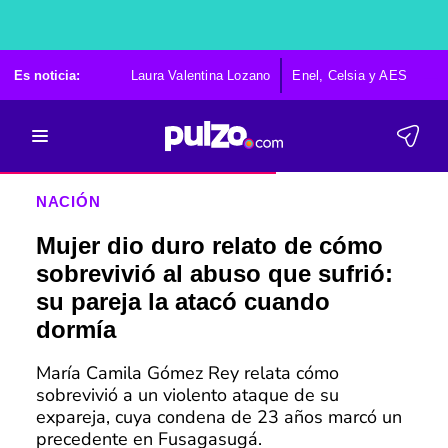
Es noticia:
Laura Valentina Lozano
Enel, Celsia y AES
Po
NACIÓN
Mujer dio duro relato de cómo
sobrevivió al abuso que sufrió:
su pareja la atacó cuando
dormía
María Camila Gómez Rey relata cómo
sobrevivió a un violento ataque de su
expareja, cuya condena de 23 años marcó un
precedente en Fusagasugá.