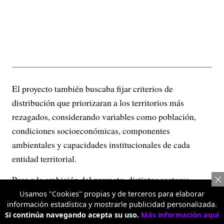
El proyecto también buscaba fijar criterios de
distribución que priorizaran a los territorios más
rezagados, considerando variables como población,
condiciones socioeconómicas, componentes
ambientales y capacidades institucionales de cada
entidad territorial.
Pese a la ambición del proyecto, distintos sectores
señalaron desde el inicio que el articulado no resolvía el
Usamos "Cookies" propias y de terceros para elaborar
información estadística y mostrarle publicidad personalizada.
problema que le da nombre a la Ley. La Silla Vacía
Si continúa navegando acepta su uso.
Más información aquí
tituló uno de sus análisis advirtiendo que la ley “hace de