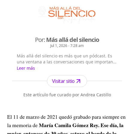
Por:
Más allá del silencio
Jul 1, 2026 - 7:28 am
Más allá del silencio es más que un pódcast. Es
una ventana a las conversaciones que importan.
Conducido por Rafael Poveda, este espacio se
Leer más
dedica a explorar los temas más polémicos y
controvertidos de nuestra época. Cada episodio
Visitar sitio
es una inmersión profunda, con un enfoque
investigativo y crítico, en los casos que resuenan
Este artículo fue curado por Andrea Castillo
en nuestra sociedad. Únete...
El 11 de marzo de 2021 quedó grabado para siempre en
María Camila Gómez Rey. Ese día, la
la memoria de
mujer, entonces de 30 años, estuvo al borde de la