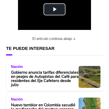
P
l
a
El artículo continúa abajo
y
TE PUEDE INTERESAR
V
Nación
i
Gobierno anuncia tarifas diferenciales
en peajes de Autopistas del Café para
d
residentes del Eje Cafetero desde
julio
e
Nación
o
Nuevo temblor en Colombia sacudió