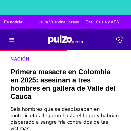
Es noticia:
Laura Valentina Lozano
Enel, Celsia y AES
Po
NACIÓN
Primera masacre en Colombia
en 2025: asesinan a tres
hombres en gallera de Valle del
Cauca
Seis hombres que se desplazaban en
motocicletas llegaron hasta el lugar y habrían
disparado a sangre fría contra dos de las
víctimas.