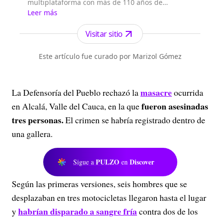
multiplataforma con más de 110 años de
existencia. Nació en la ciudad de Medellín en
Leer más
Antioquia. Fundado el 6 de febrero de 1912 por
Francisco de Paula Pérez, se ha especializado en
Visitar sitio
la investigación y generación de contenidos
periodísticos para diferentes plataformas en las
Este artículo fue curado por Marizol Gómez
que provee a las audiencias de piezas mult...
masacre
La Defensoría del Pueblo rechazó la
ocurrida
fueron asesinadas
en Alcalá, Valle del Cauca, en la que
tres personas.
El crimen se habría registrado dentro de
una gallera.
PULZO
Discover
Sigue a
en
Según las primeras versiones, seis hombres que se
desplazaban en tres motocicletas llegaron hasta el lugar
habrían disparado a sangre fría
y
contra dos de los