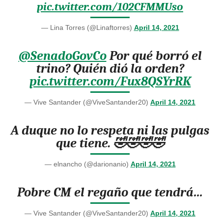
pic.twitter.com/102CFMMUso
— Lina Torres (@Linaftorres)
April 14, 2021
@SenadoGovCo
Por qué borró el
trino? Quién dió la orden?
pic.twitter.com/Fux8QSYrRK
— Vive Santander (@ViveSantander20)
April 14, 2021
A duque no lo respeta ni las pulgas
que tiene. 🤣🤣🤣🤣
— elnancho (@darionanio)
April 14, 2021
Pobre CM el regaño que tendrá…
— Vive Santander (@ViveSantander20)
April 14, 2021