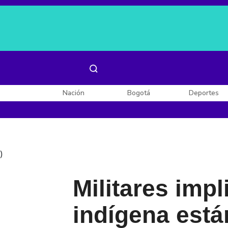
Es noticia:
Laura Valentina Lozano
Enel, Celsia y AES
Nación
Bogotá
Deportes
)
Militares imp
indígena está