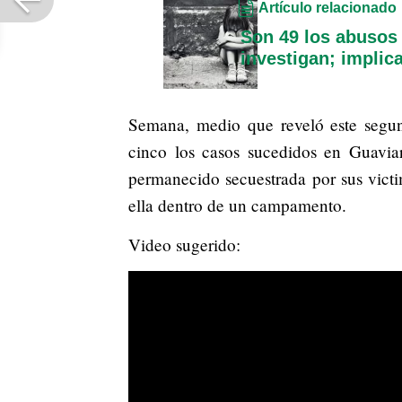
Artículo relacionado
Son 49 los abusos
investigan; implica
Semana, medio que reveló este segu
cinco los casos sucedidos en Guaviar
permanecido secuestrada por sus vict
ella dentro de un campamento.
Video sugerido: