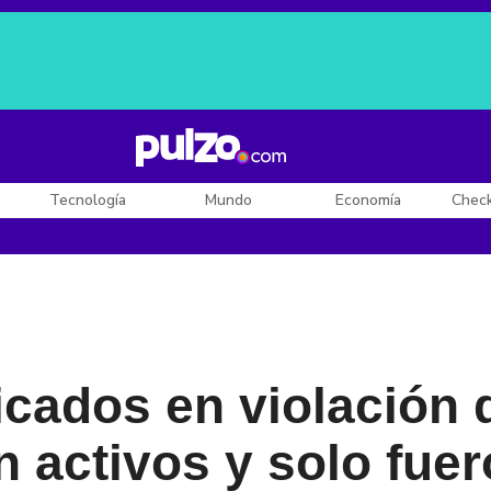
Posesión de De la Espriella
Diego Rueda
Dólar en Colombia
Tecnología
Mundo
Economía
Chec
licados en violación 
n activos y solo fue