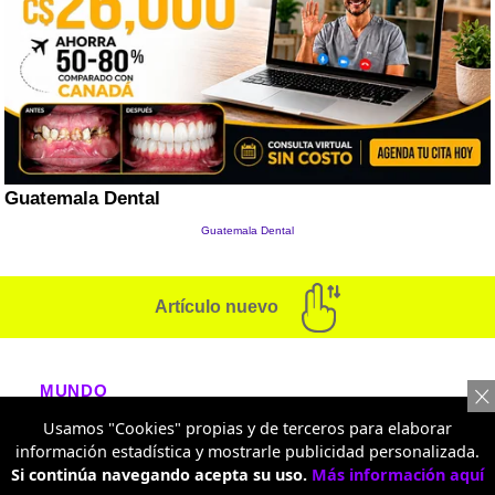
Artículo nuevo
MUNDO
Usamos "Cookies" propias y de terceros para elaborar
Expulsan a colombiano de
información estadística y mostrarle publicidad personalizada.
Polonia por vergonzosa
Si continúa navegando acepta su uso.
Más información aquí