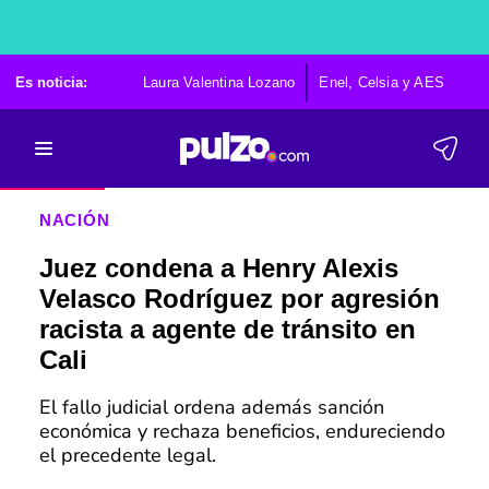
Es noticia:
Laura Valentina Lozano
Enel, Celsia y AES
Po
NACIÓN
Juez condena a Henry Alexis
Velasco Rodríguez por agresión
racista a agente de tránsito en
Cali
El fallo judicial ordena además sanción
económica y rechaza beneficios, endureciendo
el precedente legal.