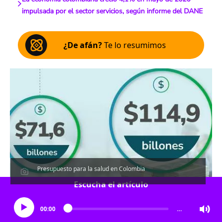
impulsada por el sector servicios, según informe del DANE
¿De afán?
Te lo resumimos
Presupuesto para la salud en Colombia
Escucha el artículo
00:00
…