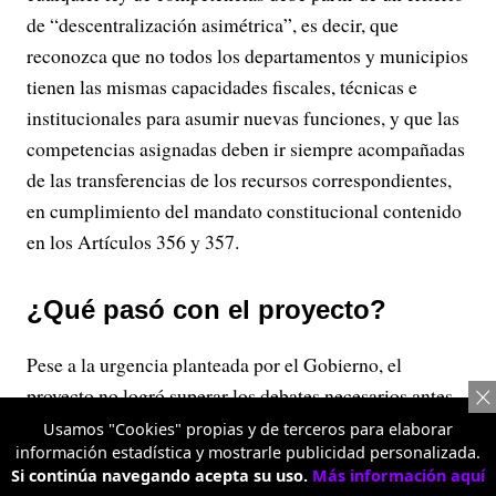
de “descentralización asimétrica”, es decir, que
reconozca que no todos los departamentos y municipios
tienen las mismas capacidades fiscales, técnicas e
institucionales para asumir nuevas funciones, y que las
competencias asignadas deben ir siempre acompañadas
de las transferencias de los recursos correspondientes,
en cumplimiento del mandato constitucional contenido
en los Artículos 356 y 357.
¿Qué pasó con el proyecto?
Pese a la urgencia planteada por el Gobierno, el
proyecto no logró superar los debates necesarios antes
de que terminara la legislatura 2025-2026, cuyo periodo
Usamos "Cookies" propias y de terceros para elaborar
información estadística y mostrarle publicidad personalizada.
culminó el 20 de junio de 2026.
Si continúa navegando acepta su uso.
Más información aquí