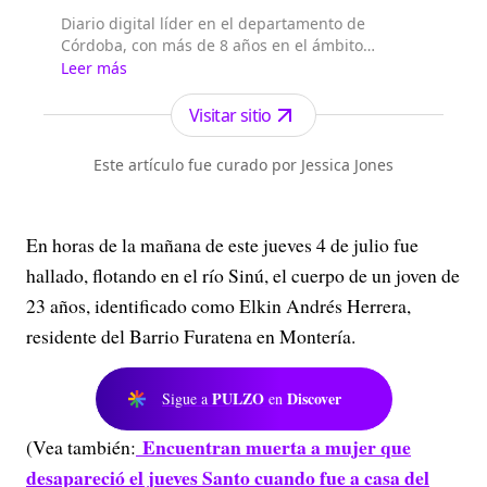
Diario digital líder en el departamento de
Córdoba, con más de 8 años en el ámbito
periodístico, llevando la actualidad informativa
Leer más
de la región y el país.
Visitar sitio
Este artículo fue curado por Jessica Jones
En horas de la mañana de este jueves 4 de julio fue
hallado, flotando en el río Sinú, el cuerpo de un joven de
23 años, identificado como Elkin Andrés Herrera,
residente del Barrio Furatena en Montería.
PULZO
Discover
Sigue a
en
Encuentran muerta a mujer que
(Vea también:
desapareció el jueves Santo cuando fue a casa del