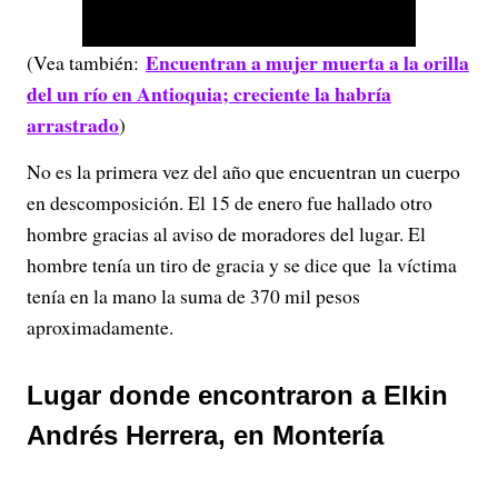
l
Encuentran a mujer muerta a la orilla
(Vea también:
a
del un río en Antioquia; creciente la habría
y
arrastrado
)
No es la primera vez del año que encuentran un cuerpo
V
en descomposición. El 15 de enero fue hallado otro
i
hombre gracias al aviso de moradores del lugar. El
hombre tenía un tiro de gracia y se dice que la víctima
d
tenía en la mano la suma de 370 mil pesos
e
aproximadamente.
o
Lugar donde encontraron a Elkin
Andrés Herrera, en Montería