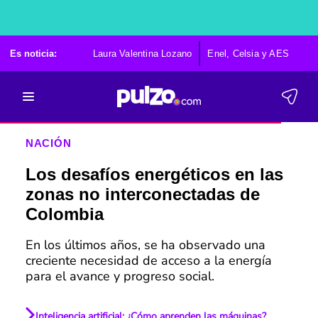
Es noticia:
Laura Valentina Lozano
Enel, Celsia y AES
Po
NACIÓN
Los desafíos energéticos en las
zonas no interconectadas de
Colombia
En los últimos años, se ha observado una
creciente necesidad de acceso a la energía
para el avance y progreso social.
Inteligencia artificial: ¿Cómo aprenden las máquinas?