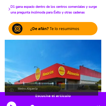
D1 gana espacio dentro de los centros comerciales y surge
una pregunta incómoda para Éxito y otras cadenas
¿De afán?
Te lo resumimos
Metro Alquería
Escucha el artículo