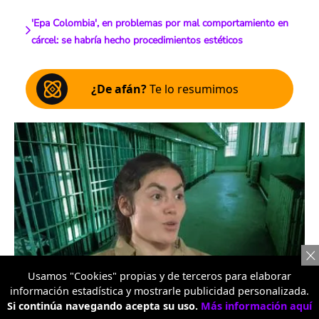
'Epa Colombia', en problemas por mal comportamiento en
cárcel: se habría hecho procedimientos estéticos
¿De afán?
Te lo resumimos
'Epa Colombia' / 'Epa Colombia'/ Foto: Shutterstock /
Captura de video
Usamos "Cookies" propias y de terceros para elaborar
Escucha el artículo
información estadística y mostrarle publicidad personalizada.
Si continúa navegando acepta su uso.
Más información aquí