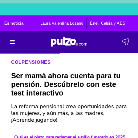
Es noticia:
Laura Valentina Lozano
Enel, Celsia y AES
Po
COLPENSIONES
Ser mamá ahora cuenta para tu
pensión. Descúbrelo con este
test interactivo
La reforma pensional crea oportunidades para
las mujeres, y aún más, a las madres.
¡Aprende jugando!
Cuál es el plazo para reclamar el auxilio funerario en 2025