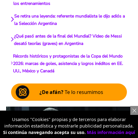
los entrenamientos
Se retira una leyenda: referente mundialista le dijo adiós a
la Selección Argentina
¿Qué pasó antes de la final del Mundial? Video de Messi
desató teorías (graves) en Argentina
Récords históricos y protagonistas de la Copa del Mundo
2026: marcas de goles, asistencia y logros inéditos en EE.
UU., México y Canadá
¿De afán?
Te lo resumimos
Usamos "Cookies" propias y de terceros para elaborar
información estadística y mostrarle publicidad personalizada.
Si continúa navegando acepta su uso.
Más información aquí