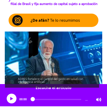
filial de Brasil y fija aumento de capital sujeto a aprobación
¿De afán?
Te lo resumimos
ADRES fortalece el control del gasto en salud con
inteligencia artificial
Escucha el artículo
00:00
…