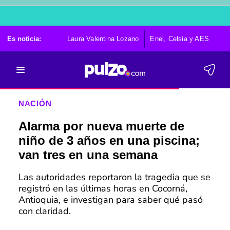
Es noticia:
Laura Valentina Lozano
Enel, Celsia y AES
Po
NACIÓN
Alarma por nueva muerte de
niño de 3 años en una piscina;
van tres en una semana
Las autoridades reportaron la tragedia que se
registró en las últimas horas en Cocorná,
Antioquia, e investigan para saber qué pasó
con claridad.