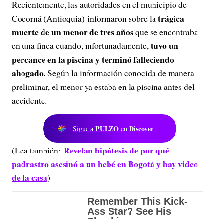
Recientemente, las autoridades en el municipio de
trágica
Cocorná (Antioquia) informaron sobre la
muerte de un menor de tres años
que se encontraba
tuvo un
en una finca cuando, infortunadamente,
percance en la piscina y terminó falleciendo
ahogado.
Según la información conocida de manera
preliminar, el menor ya estaba en la piscina antes del
accidente.
PULZO
Discover
Sigue a
en
Revelan hipótesis de por qué
(Lea también:
padrastro asesinó a un bebé en Bogotá y hay video
de la casa
)