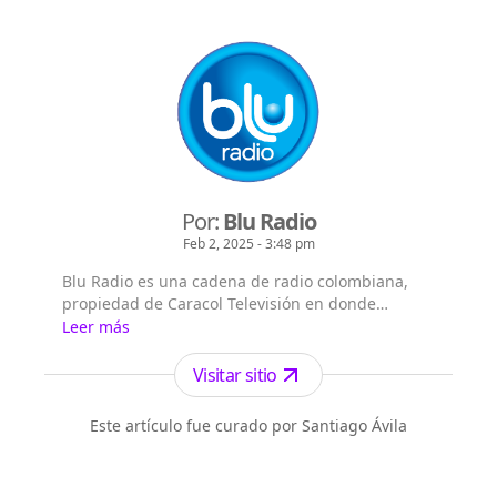
Por:
Blu Radio
Feb 2, 2025 - 3:48 pm
Blu Radio es una cadena de radio colombiana,
propiedad de Caracol Televisión en donde
encontrará las noticias de Colombia y el mundo
Leer más
sobre deportes, actualidad, tecnología, política,
fútbol.
Visitar sitio
Este artículo fue curado por Santiago Ávila