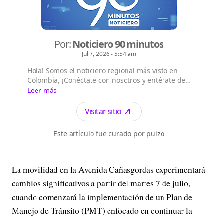
Por:
Noticiero 90 minutos
Jul 7, 2026 - 5:54 am
Hola! Somos el noticiero regional más visto en
Colombia, ¡Conéctate con nosotros y entérate de
las noticias del suroccidente colombiano!,
Leer más
Emisión digital en vivo a las 8 a.m. por todos
nuestros canales digitales, Emisión central a la
Visitar sitio
1:00 p.m. por el canal Telepacífico y nuestros
canales digitales.
Este artículo fue curado por pulzo
La movilidad en la Avenida Cañasgordas experimentará
cambios significativos a partir del martes 7 de julio,
cuando comenzará la implementación de un Plan de
Manejo de Tránsito (PMT) enfocado en continuar la