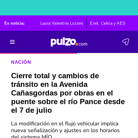
Es noticia:
Laura Valentina Lozano
Enel, Celsia y AES
Po
NACIÓN
Cierre total y cambios de
tránsito en la Avenida
Cañasgordas por obras en el
puente sobre el río Pance desde
el 7 de julio
La modificación en el flujo vehicular implica
nueva señalización y ajustes en los horarios
del sistema MÍO.