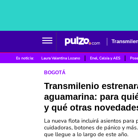
Es noticia:
Laura Valentina Lozano
Enel, Celsia y AES
Pose
BOGOTÁ
Transmilenio estrenará
aguamarina: para qui
y qué otras novedade
La nueva flota incluirá asientos para
cuidadoras, botones de pánico y más
que llegue a lo largo de este año.