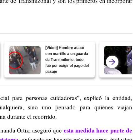
rte de Transmizonal y son los primeros en incorporar
[Video] Hombre atacó
con martillo a un guarda
de Transmilenio: todo
fue por exigir el pago del
pasaje
ncial para personas cuidadoras”, explicó la entidad,
alquiera, sino uno pensado para quienes viajan
a durante el recorrido.
esta medida hace parte de
rnanda Ortiz, aseguró que
sistema
, enfocada en hacerlo más moderno, inclusivo