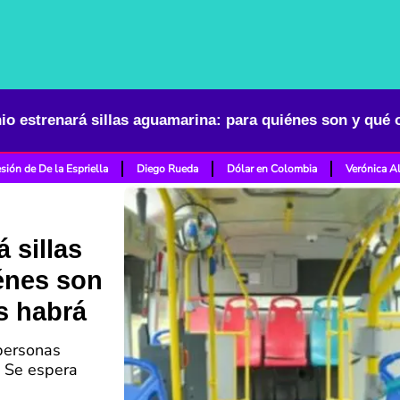
sión de De la Espriella
Diego Rueda
Dólar en Colombia
Verónica A
 sillas
énes son
s habrá
 personas
. Se espera