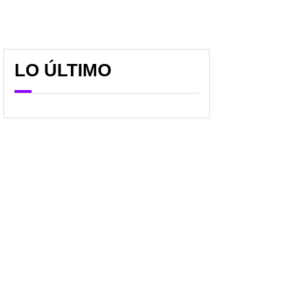
LO ÚLTIMO
Balacera en el norte de
Marchas a favor de Iván
Bogotá dejó dos
Cepeda, con cartel de
muertos; víctimas
'primera línea', causan
intentaron huir a zona
trancones en Bogotá
boscosa