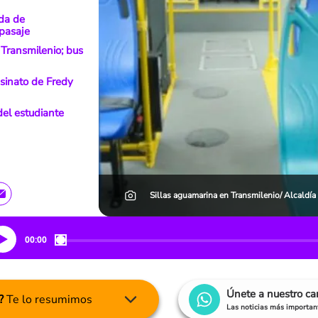
rda de
 pasaje
 Transmilenio; bus
esinato de Fredy
del estudiante
Sillas aguamarina en Transmilenio/ Alcaldía
00:00
Únete a nuestro c
?
Te lo resumimos
Las noticias más important