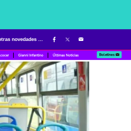
Transmilenio estrenará sillas aguamarina: para quiénes son y qué otras novedades habrá
Boletines
lcocer
Gianni Infantino
Últimas Noticias