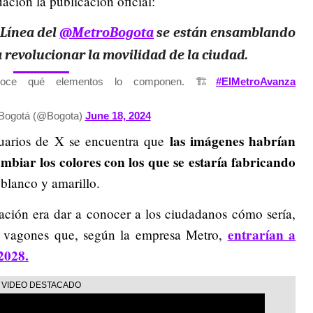
uación la publicación oficial:
 Línea del
@MetroBogota
se están ensamblando
 revolucionar la movilidad de la ciudad.
noce qué elementos lo componen. 🏗️
#ElMetroAvanza
 Bogotá (@Bogota)
June 18, 2024
las imágenes habrían
uarios de X se encuentra que
biar los colores con los que se estaría fabricando
 blanco y amarillo.
cación era dar a conocer a los ciudadanos cómo sería,
entrarían a
tos vagones que, según la empresa Metro,
2028.