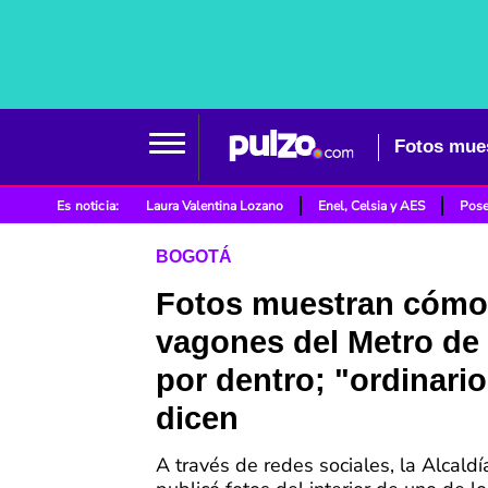
Es noticia:
Laura Valentina Lozano
Enel, Celsia y AES
Pose
BOGOTÁ
Fotos muestran cómo
vagones del Metro de
por dentro; "ordinario
dicen
A través de redes sociales, la Alcald