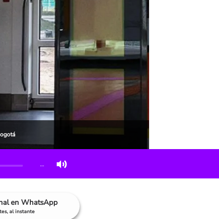
Bogotá
…
anal en WhatsApp
es, al instante