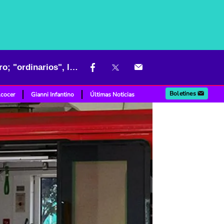
Fotos muestran cómo serán vagones del Metro de Bogotá por dentro; "ordinarios", les dicen
Boletines
lcocer
Gianni Infantino
Últimas Noticias