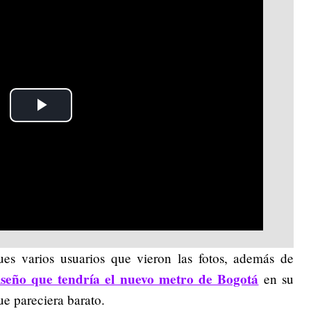
Play
Video
s varios usuarios que vieron las fotos, además de
iseño que tendría el nuevo metro de Bogotá
en su
ue pareciera barato.