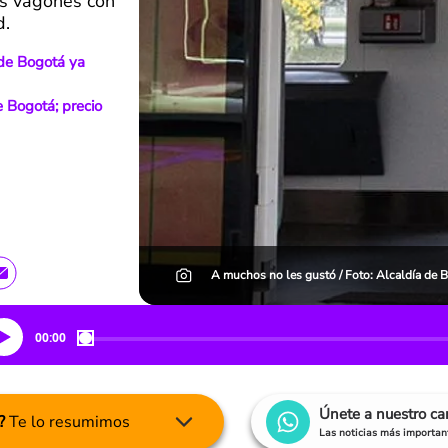
los vagones con
d.
de Bogotá ya
e Bogotá; precio
A muchos no les gustó / Foto: Alcaldía de 
00:00
Únete a nuestro c
?
Te lo resumimos
Las noticias más important