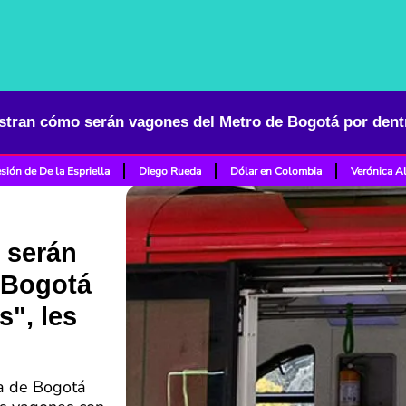
sión de De la Espriella
Diego Rueda
Dólar en Colombia
Verónica A
 serán
 Bogotá
s", les
ía de Bogotá