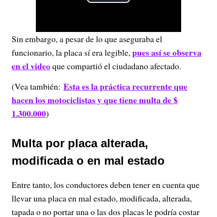
P
l
Sin embargo, a pesar de lo que aseguraba el
a
pues así se observa
funcionario, la placa sí era legible,
y
en el video
que compartió el ciudadano afectado.
Esta es la práctica recurrente que
(Vea también:
V
hacen los motociclistas y que tiene multa de $
i
1.300.000
)
d
Multa por placa alterada,
e
modificada o en mal estado
o
Entre tanto, los conductores deben tener en cuenta que
llevar una placa en mal estado, modificada, alterada,
tapada o no portar una o las dos placas le podría costar