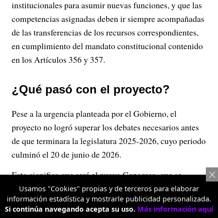
institucionales para asumir nuevas funciones, y que las
competencias asignadas deben ir siempre acompañadas
de las transferencias de los recursos correspondientes,
en cumplimiento del mandato constitucional contenido
en los Artículos 356 y 357.
¿Qué pasó con el proyecto?
Pese a la urgencia planteada por el Gobierno, el
proyecto no logró superar los debates necesarios antes
de que terminara la legislatura 2025-2026, cuyo periodo
culminó el 20 de junio de 2026.
Esto significa que será el nuevo Congreso, que se
instaló el pasado 20 de julio, el que deberá retomar la
Usamos "Cookies" propias y de terceros para elaborar
información estadística y mostrarle publicidad personalizada.
discusión, con apenas unos meses de margen: según lo
Si continúa navegando acepta su uso.
Más información aquí
pactado en la reforma al SGP, la Ley de Competencias