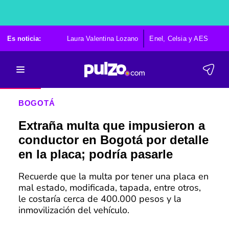
Es noticia:
Laura Valentina Lozano
Enel, Celsia y AES
Po
BOGOTÁ
Extraña multa que impusieron a
conductor en Bogotá por detalle
en la placa; podría pasarle
Recuerde que la multa por tener una placa en
mal estado, modificada, tapada, entre otros,
le costaría cerca de 400.000 pesos y la
inmovilización del vehículo.