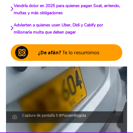
Vendría dolor en 2025 para quienes pagan Soat, arriendo,
multas y más obligaciones
Advierten a quienes usen Uber, Didi y Cabify por
millonaria multa que deben pagar
¿De afán?
Te lo resumimos
Captura de pantalla X @PasaenBogota
Escucha el artículo