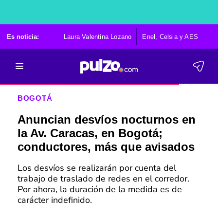
Es noticia:
Laura Valentina Lozano
Enel, Celsia y AES
Po
BOGOTÁ
Anuncian desvíos nocturnos en
la Av. Caracas, en Bogotá;
conductores, más que avisados
Los desvíos se realizarán por cuenta del
trabajo de traslado de redes en el corredor.
Por ahora, la duración de la medida es de
carácter indefinido.