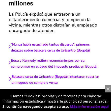
millones
La Policía explicó que entraron a un
establecimiento comercial y rompieron la
vitrina, mientras otros distraían al empleado
encargado de atender.
"Nunca había escuchado tantos disparos": primeros
detalles sobre balacera cerca de Unicentro (Bogotá)
Bosa y Kennedy reciben reconocimientos por su
compromiso en el pago del impuesto predial en Bogotá
Balacera cerca de Unicentro (Bogotá): intentaron robar en
un negocio de compra y venta
Cinco adolescentes son capturados en Chapinero tras
Usamos "Cookies" propias y de terceros para elaborar
asaltar a conductor de plataforma digital en Bogotá
información estadística y mostrarle publicidad personalizada.
Si continúa navegando acepta su uso.
Más información aquí