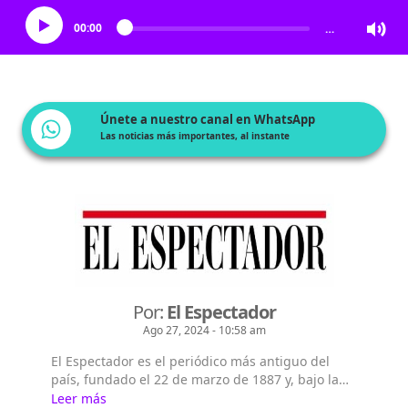
00:00
…
Únete a nuestro canal en WhatsApp
Las noticias más importantes, al instante
Por:
El Espectador
Ago 27, 2024 - 10:58 am
El Espectador es el periódico más antiguo del
país, fundado el 22 de marzo de 1887 y, bajo la
dirección de Fidel Cano, es considerado uno de
Leer más