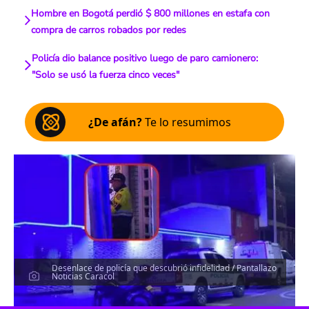
Hombre en Bogotá perdió $ 800 millones en estafa con
compra de carros robados por redes
Policía dio balance positivo luego de paro camionero:
"Solo se usó la fuerza cinco veces"
¿De afán?
Te lo resumimos
Desenlace de policía que descubrió infidelidad / Pantallazo
Noticias Caracol
Escucha el artículo