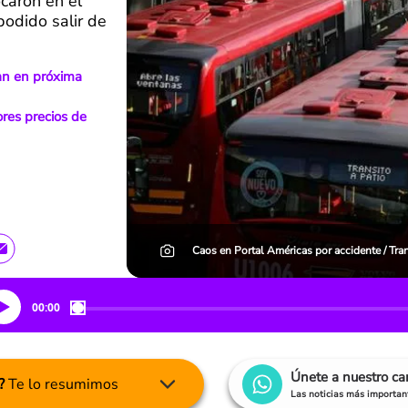
caron en el
podido salir de
ían en próxima
res precios de
Caos en Portal Américas por accidente / Tra
00:00
Únete a nuestro c
?
Te lo resumimos
Las noticias más important