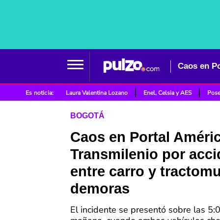
Es noticia:
Laura Valentina Lozano
Enel, Celsia y AES
Pose
BOGOTÁ
Caos en Portal Améri
Transmilenio por acci
entre carro y tractomu
demoras
El incidente se presentó sobre las 5: