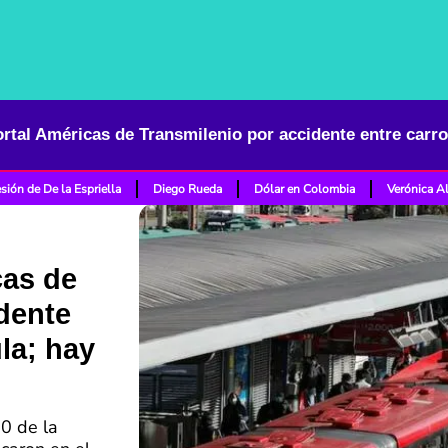
sión de De la Espriella
Diego Rueda
Dólar en Colombia
Verónica A
cas de
dente
la; hay
00 de la