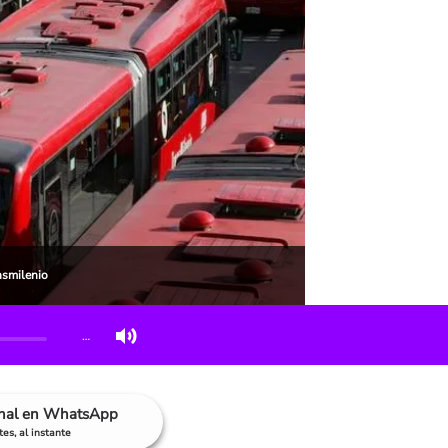
nsmilenio
…
anal en WhatsApp
es, al instante