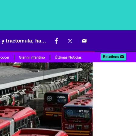
Caos en Portal Américas de Transmilenio por accidente entre carro y tractomula; hay demoras
Boletines
lcocer
Gianni Infantino
Últimas Noticias