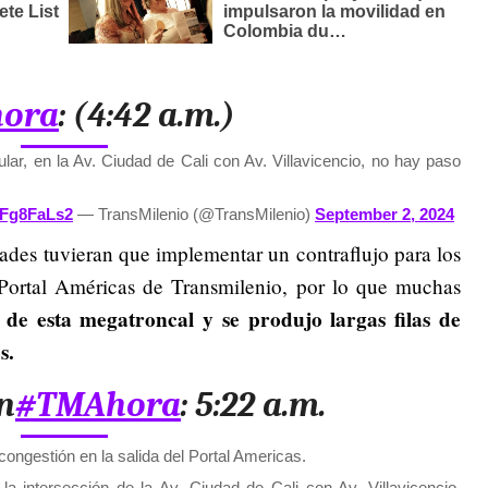
ora
: (4:42 a.m.)
lar, en la Av. Ciudad de Cali con Av. Villavicencio, no hay paso
pFFg8FaLs2
— TransMilenio (@TransMilenio)
September 2, 2024
dades tuvieran que implementar un contraflujo para los
 Portal Américas de Transmilenio, por lo que muchas
s de esta megatroncal y se produjo largas filas de
s.
n
#TMAhora
: 5:22 a.m.
congestión en la salida del Portal Americas.
 la intersección de la Av. Ciudad de Cali con Av. Villavicencio.