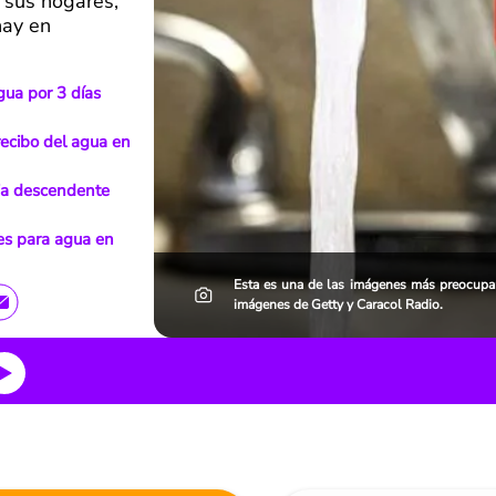
 sus hogares,
hay en
gua por 3 días
recibo del agua en
ia descendente
es para agua en
Esta es una de las imágenes más preocupa
imágenes de Getty y Caracol Radio.