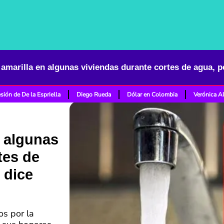
sión de De la Espriella
Diego Rueda
Dólar en Colombia
Verónica A
n algunas
tes de
 dice
os por la