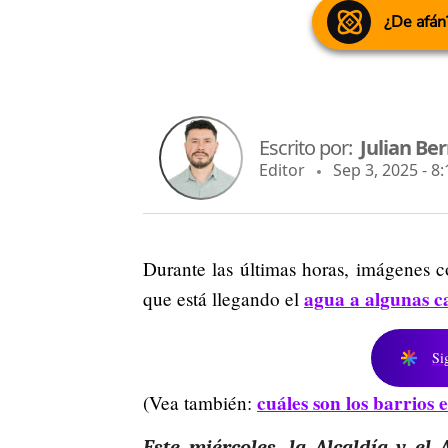
¿De afán
Escrito por:
Julian B
Editor
Sep 3, 2025 - 8
Durante las últimas horas, imágenes c
agua a algunas c
que está llegando el
Si
cuáles son los barrios 
(Vea también:
Este miércoles, la Alcaldía y e