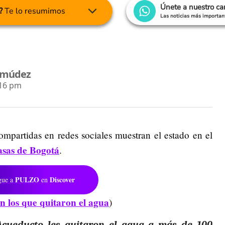
Únete a nuestro c
?
Te lo resumimos
Las noticias más important
ermúdez
:16 pm
ompartidas en redes sociales muestran el estado en el
asas de Bogotá
.
PULZO
Discover
gue a
en
en los que quitaron el agua
)
l Acueducto les quitaron el agua a más de 100