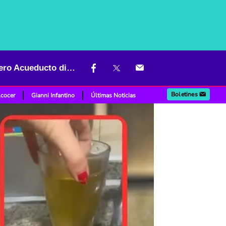
Salió agua amarilla en algunas viviendas durante cortes de agua, pero Acueducto dice que no hay riesgo
Boletines
lcocer
Gianni Infantino
Últimas Noticias