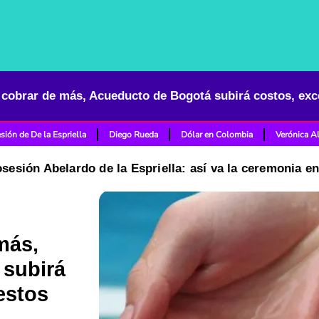
sión de De la Espriella
Diego Rueda
Dólar en Colombia
Verónica A
osesión Abelardo de la Espriella: así va la ceremonia e
más,
 subirá
estos