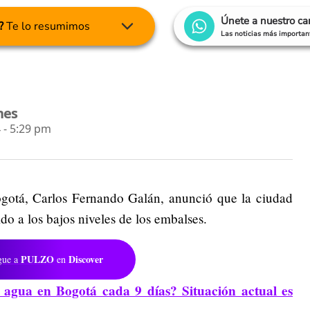
Únete a nuestro c
?
Te lo resumimos
Las noticias más important
nes
 - 5:29 pm
ogotá, Carlos Fernando Galán, anunció que la ciudad
do a los bajos niveles de los embalses.
PULZO
Discover
gue a
en
 agua en Bogotá cada 9 días? Situación actual es