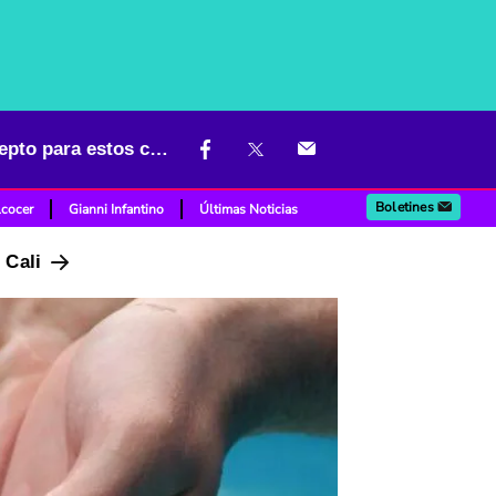
No se deje cobrar de más, Acueducto de Bogotá subirá costos, excepto para estos ciudadanos
Boletines
lcocer
Gianni Infantino
Últimas Noticias
n Cali