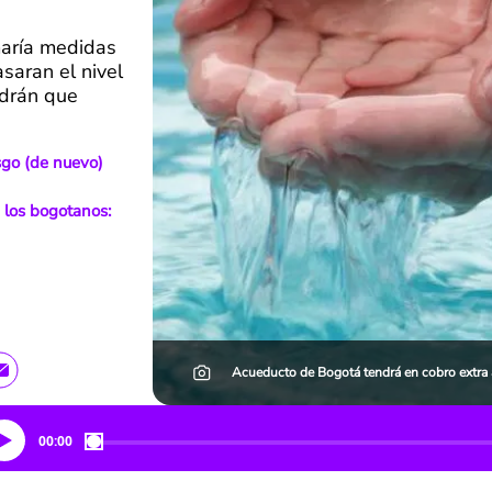
aría medidas
saran el nivel
ndrán que
sgo (de nuevo)
 los bogotanos:
Acueducto de Bogotá tendrá en cobro extra 
00:00