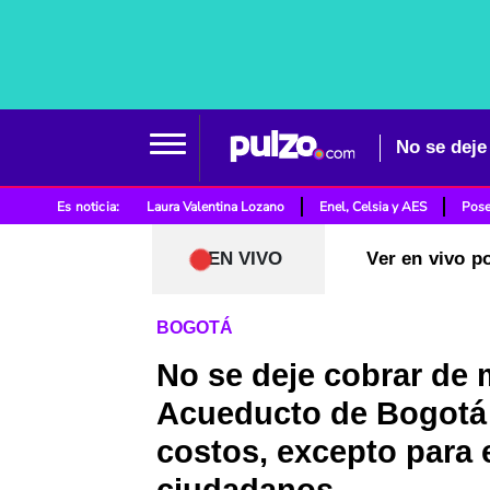
Es noticia:
Laura Valentina Lozano
Enel, Celsia y AES
Pose
EN VIVO
Ver en vivo p
BOGOTÁ
No se deje cobrar de 
Acueducto de Bogotá
costos, excepto para 