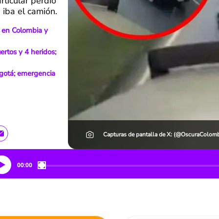
rticular perdió
e iba el camión.
 en Colombia y
rtos y 4 heridos;
ogotá; emergencia
Capturas de pantalla de X: (@OscuraColomb
00:00