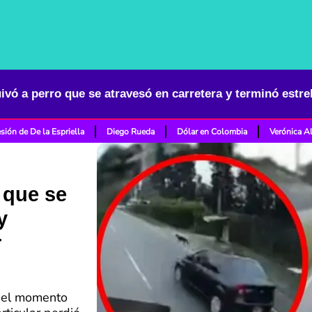
sión de De la Espriella
Diego Rueda
Dólar en Colombia
Verónica A
 que se
y
r
ó el momento