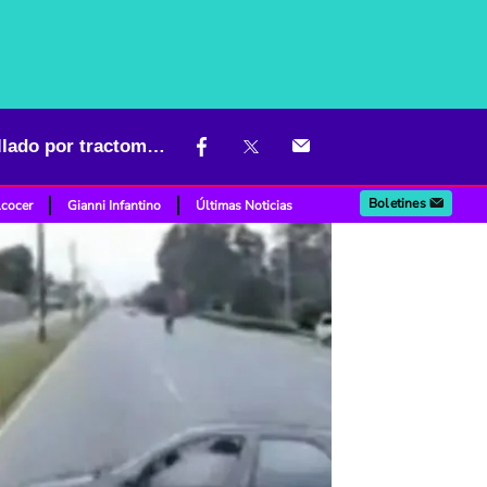
Carro esquivó a perro que se atravesó en carretera y terminó estrellado por tractomula
Boletines
lcocer
Gianni Infantino
Últimas Noticias