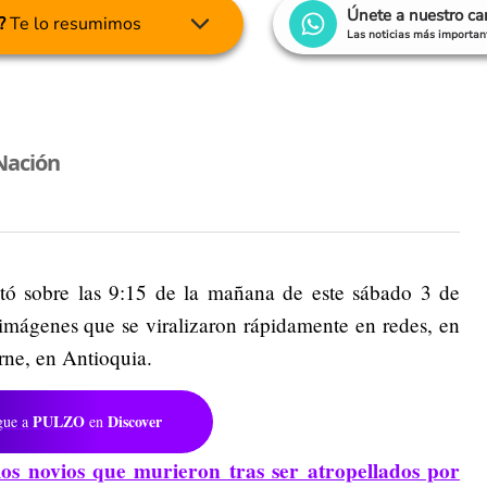
Únete a nuestro c
?
Te lo resumimos
Las noticias más important
Nación
entó sobre las 9:15 de la mañana de este sábado 3 de
 imágenes que se viralizaron rápidamente en redes, en
ne, en Antioquia.
PULZO
Discover
gue a
en
los novios que murieron tras ser atropellados por