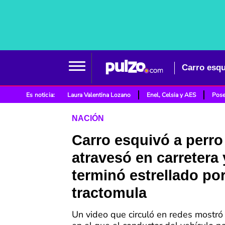
Es noticia:
Laura Valentina Lozano
Enel, Celsia y AES
Pose
NACIÓN
Carro esquivó a perro
atravesó en carretera 
terminó estrellado po
tractomula
Un video que circuló en redes mostr