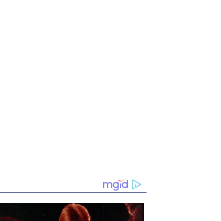
Daniela y Santiago, los
Cuáles multas les ponen
novios que murieron
más a los peatones en
tras ser atropellados por
Colombia y cuánto
tractomula robada
valen; hay una muy cara