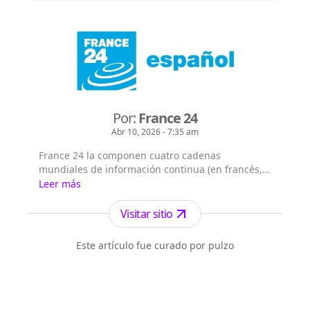
Por:
France 24
Abr 10, 2026 - 7:35 am
France 24 la componen cuatro cadenas
mundiales de información continua (en francés,
árabe, inglés y español), que emiten las 24/7 en
Leer más
355 millones de hogares en los 5 continentes.
France 24 cuenta con 61,2 millones de
Visitar sitio
telespectadores semanales (medición realizada
en 67 países de los 183 en los que se emite al
Este artículo fue curado por pulzo
menos una de las cadenas) y es el primer ca...