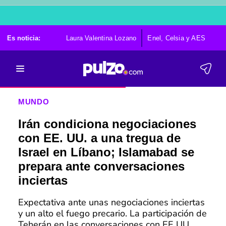
Es noticia:
Laura Valentina Lozano
Enel, Celsia y AES
Po
MUNDO
Irán condiciona negociaciones
con EE. UU. a una tregua de
Israel en Líbano; Islamabad se
prepara ante conversaciones
inciertas
Expectativa ante unas negociaciones inciertas
y un alto el fuego precario. La participación de
Teherán en las conversaciones con EE UU.,