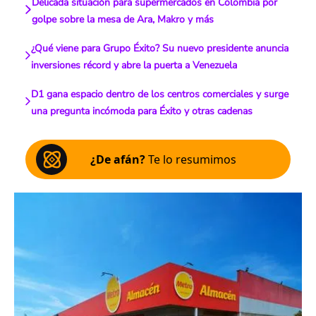
Delicada situación para supermercados en Colombia por
golpe sobre la mesa de Ara, Makro y más
¿Qué viene para Grupo Éxito? Su nuevo presidente anuncia
inversiones récord y abre la puerta a Venezuela
D1 gana espacio dentro de los centros comerciales y surge
una pregunta incómoda para Éxito y otras cadenas
¿De afán?
Te lo resumimos