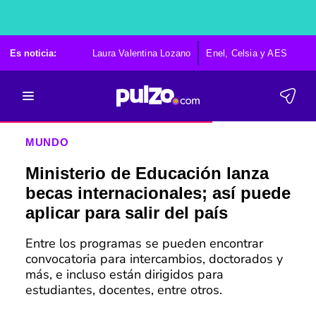
Es noticia:
Laura Valentina Lozano
Enel, Celsia y AES
Po
MUNDO
Ministerio de Educación lanza
becas internacionales; así puede
aplicar para salir del país
Entre los programas se pueden encontrar
convocatoria para intercambios, doctorados y
más, e incluso están dirigidos para
estudiantes, docentes, entre otros.