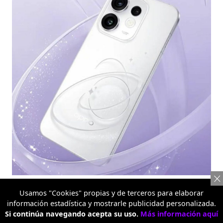
3D Pop
Usamos "Cookies" propias y de terceros para elaborar
En toda la serie, la tapa trasera de una sola pieza,
información estadística y mostrarle publicidad personalizada.
moldeada en frío, se integra de forma continua con el
Si continúa navegando acepta su uso.
Más información aquí