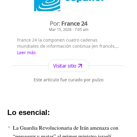
Por:
France 24
Mar 15, 2026 - 7:05 am
France 24 la componen cuatro cadenas
mundiales de información continua (en francés,
árabe, inglés y español), que emiten las 24/7 en
Leer más
355 millones de hogares en los 5 continentes.
France 24 cuenta con 61,2 millones de
Visitar sitio
telespectadores semanales (medición realizada
en 67 países de los 183 en los que se emite al
Este artículo fue curado por pulzo
menos una de las cadenas) y es el primer ca...
Lo esencial:
La Guardia Revolucionaria de Irán amenaza con
“perseguir y matar” al primer ministro israelí,