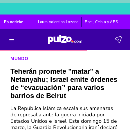
Es noticia:
Laura Valentina Lozano
Enel, Celsia y AES
Po
MUNDO
Teherán promete "matar" a
Netanyahu; Israel emite órdenes
de “evacuación” para varios
barrios de Beirut
La República Islámica escala sus amenazas
de represalia ante la guerra iniciada por
Estados Unidos e Israel. Este domingo 15 de
marzo, la Guardia Revolucionaria iraní declaró