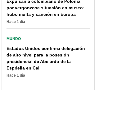
casi se tiran obra de arte
el Vaticano; muchas, en
Expulsan a colombiano de Polonia
en el Vaticano
puestos directivos
por vergonzosa situación en museo:
hubo multa y sanción en Europa
Hace 1 día
MUNDO
Estados Unidos confirma delegación
de alto nivel para la posesión
presidencial de Abelardo de la
Espriella en Cali
Hace 1 día