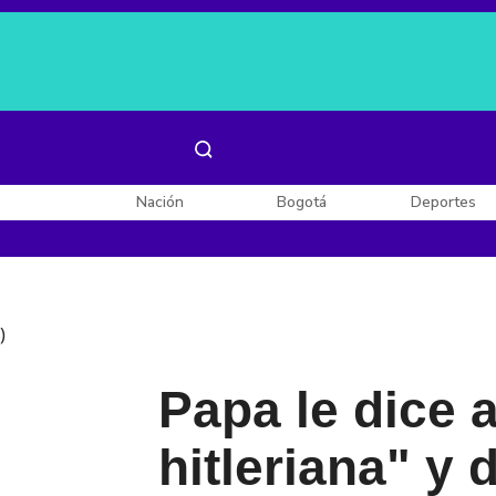
Es noticia:
Laura Valentina Lozano
Enel, Celsia y AES
Nación
Bogotá
Deportes
)
Papa le dice 
hitleriana" y 