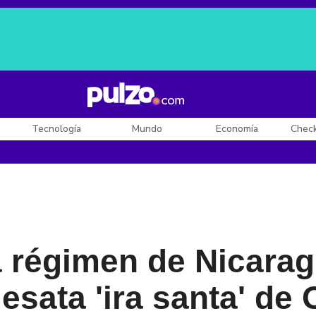
Posesión de De la Espriella
Diego Rueda
Dólar en Colombia
Tecnología
Mundo
Economía
Chec
a régimen de Nicarag
desata 'ira santa' de