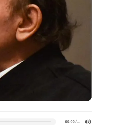
/
…
00:00