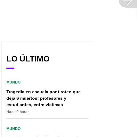
LO ÚLTIMO
MUNDO
Tragedia en escuela por tiroteo que
deja 6 muertos; profesores y
estudiantes, entre víctimas
Hace 9 horas
Papa les metió demanda
10 años de Francisco:
MUNDO
a manifestantes que
más mujeres trabajan en