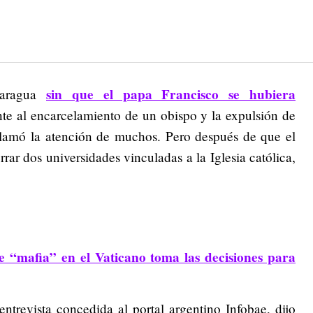
sin que el papa Francisco se hubiera
caragua
ente al encarcelamiento de un obispo y la expulsión de
 llamó la atención de muchos. Pero después de que el
rar dos universidades vinculadas a la Iglesia católica,
e “mafia” en el Vaticano toma las decisiones para
ntrevista concedida al portal argentino Infobae, dijo