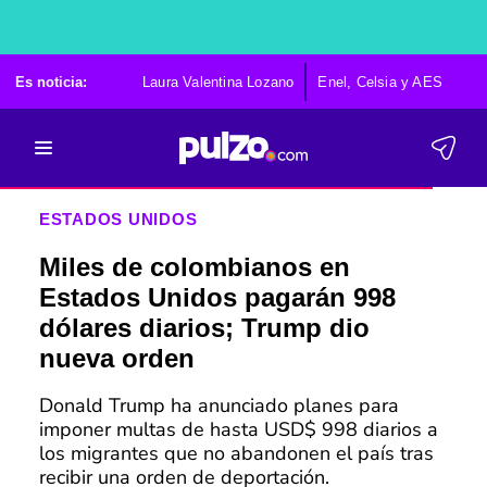
Es noticia:
Laura Valentina Lozano
Enel, Celsia y AES
Po
ESTADOS UNIDOS
Miles de colombianos en
Estados Unidos pagarán 998
dólares diarios; Trump dio
nueva orden
Donald Trump ha anunciado planes para
imponer multas de hasta USD$ 998 diarios a
los migrantes que no abandonen el país tras
recibir una orden de deportación.