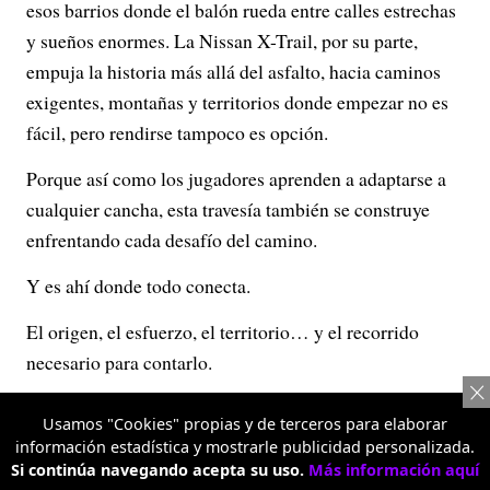
esos barrios donde el balón rueda entre calles estrechas
y sueños enormes. La Nissan X-Trail, por su parte,
empuja la historia más allá del asfalto, hacia caminos
exigentes, montañas y territorios donde empezar no es
fácil, pero rendirse tampoco es opción.
Porque así como los jugadores aprenden a adaptarse a
cualquier cancha, esta travesía también se construye
enfrentando cada desafío del camino.
Y es ahí donde todo conecta.
El origen, el esfuerzo, el territorio… y el recorrido
necesario para contarlo.
“Forjados en nuestra tierra” no solo explora de dónde
Usamos "Cookies" propias y de terceros para elaborar
vienen las historias. También demuestra que, para
información estadística y mostrarle publicidad personalizada.
encontrarlas, hay que estar dispuesto a llegar hasta el
Si continúa navegando acepta su uso.
Más información aquí