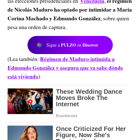
Venezuela
el régimen
las elecciones presidenciales en
,
de Nicolás Maduro ha optado por intimidar a María
Corina Machado y Edmundo González
, sobre quien
pesa una orden de captura.
PULZO
Discover
Sigue a
en
Régimen de Maduro intimida a
(Lea también:
Edmundo González y asegura que ya sabe dónde
está viviendo
)