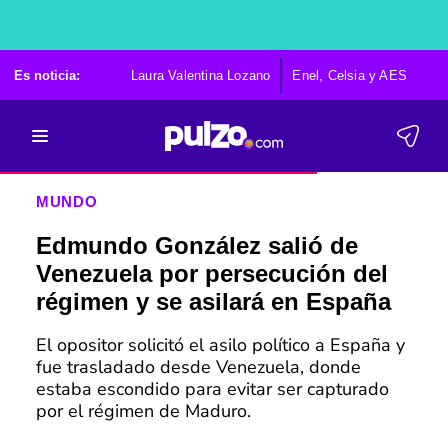
Es noticia:
Laura Valentina Lozano
Enel, Celsia y AES
Po
MUNDO
Edmundo González salió de
Venezuela por persecución del
régimen y se asilará en España
El opositor solicitó el asilo político a España y
fue trasladado desde Venezuela, donde
estaba escondido para evitar ser capturado
por el régimen de Maduro.