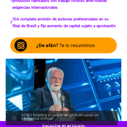
productos fabricados con trabajo forzoso ante nuevas
exigencias internacionales
ISA completa emisión de acciones preferenciales en su
filial de Brasil y fija aumento de capital sujeto a aprobación
¿De afán?
Te lo resumimos
ADRES fortalece el control del gasto en salud con
inteligencia artificial
Escucha el artículo