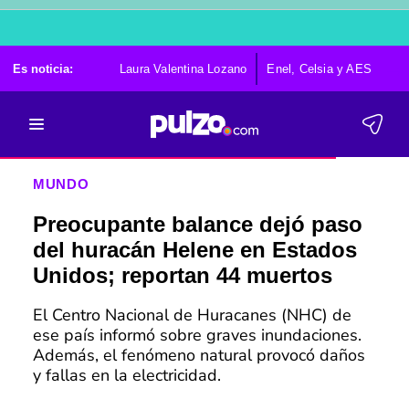
Es noticia:
Laura Valentina Lozano
Enel, Celsia y AES
Po
MUNDO
Preocupante balance dejó paso
del huracán Helene en Estados
Unidos; reportan 44 muertos
El Centro Nacional de Huracanes (NHC) de
ese país informó sobre graves inundaciones.
Además, el fenómeno natural provocó daños
y fallas en la electricidad.