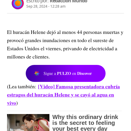
Escrito por:
Redacción Mundo
Sep 28, 2024 - 12:28 am
El huracán Helene dejó al menos 44 personas muertas y
provocó grandes inundaciones en todo el sureste de
Estados Unidos el viernes, privando de electricidad a
millones de clientes.
PULZO
Discover
Sigue a
en
[Video] Famosa presentadora cubría
(Lea también:
estragos del huracán Helene y se cayó al agua en
vivo
)