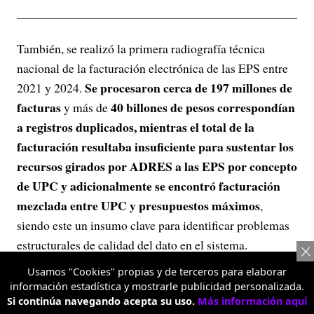
También, se realizó la primera radiografía técnica
nacional de la facturación electrónica de las EPS entre
Se procesaron cerca de 197 millones de
2021 y 2024.
facturas
40 billones de pesos correspondían
y más de
a registros duplicados, mientras el total de la
facturación resultaba insuficiente para sustentar los
recursos girados por ADRES a las EPS por concepto
de UPC y adicionalmente se encontró facturación
mezclada entre UPC y presupuestos máximos
,
siendo este un insumo clave para identificar problemas
estructurales de calidad del dato en el sistema.
Sala de
Usamos "Cookies" propias y de terceros para elaborar
Finalmente, en esa gestión se destaca la
información estadística y mostrarle publicidad personalizada.
inteligencia
de la ADRES, una herramienta digital
Si continúa navegando acepta su uso.
Más información aquí
estratégica diseñada para que los datos se transformen