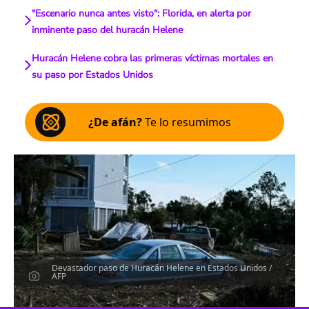
"Escenario nunca antes visto": Florida, en alerta por
inminente paso del huracán Helene
Huracán Helene cobra las primeras víctimas mortales en
su paso por Estados Unidos
¿De afán?
Te lo resumimos
Devastador paso de Huracán Helene en Estados Unidos /
AFP
Escucha el artículo