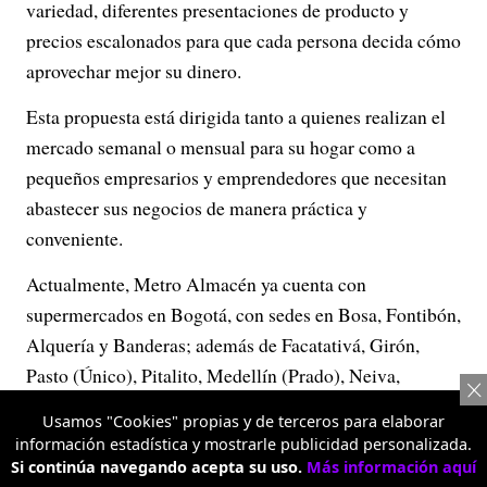
variedad, diferentes presentaciones de producto y
precios escalonados para que cada persona decida cómo
aprovechar mejor su dinero.
Esta propuesta está dirigida tanto a quienes realizan el
mercado semanal o mensual para su hogar como a
pequeños empresarios y emprendedores que necesitan
abastecer sus negocios de manera práctica y
conveniente.
Actualmente, Metro Almacén ya cuenta con
supermercados en Bogotá, con sedes en Bosa, Fontibón,
Alquería y Banderas; además de Facatativá, Girón,
Pasto (Único), Pitalito, Medellín (Prado), Neiva,
Palmira y Cali, donde está presente en Simón Bolívar y
Usamos "Cookies" propias y de terceros para elaborar
La 70.
información estadística y mostrarle publicidad personalizada.
Si continúa navegando acepta su uso.
Más información aquí
Con esta evolución, la marca busca consolidarse como