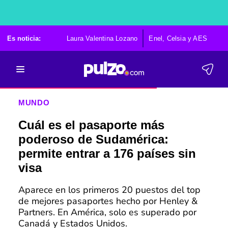
Es noticia:
Laura Valentina Lozano
Enel, Celsia y AES
Po
MUNDO
Cuál es el pasaporte más
poderoso de Sudamérica:
permite entrar a 176 países sin
visa
Aparece en los primeros 20 puestos del top
de mejores pasaportes hecho por Henley &
Partners. En América, solo es superado por
Canadá y Estados Unidos.