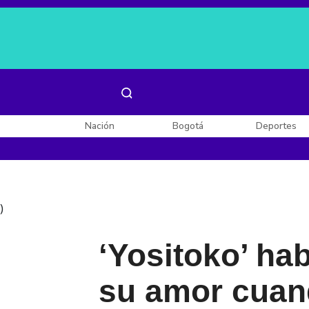
Es noticia:
Laura Valentina Lozano
Enel, Celsia y AES
Nación
Bogotá
Deportes
)
‘Yositoko’ h
su amor cuand