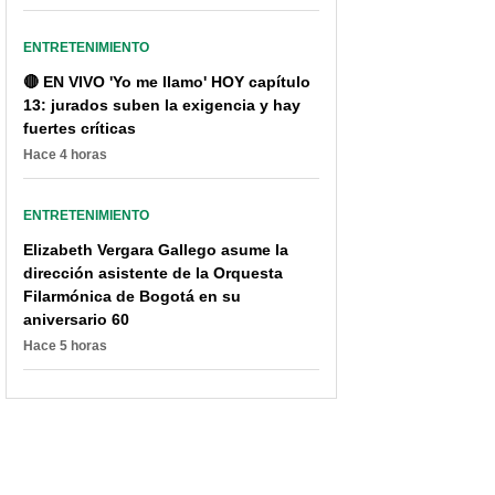
ENTRETENIMIENTO
🔴 EN VIVO 'Yo me llamo' HOY capítulo
13: jurados suben la exigencia y hay
fuertes críticas
Hace 4 horas
De rojo intenso, guapa
Matan en redes a
participante del 'Desafío'
Carolina Ramírez, de 'La
le pone color a sus
reina del flow', y ella
ENTRETENIMIENTO
redes y gana piropos
reaccionó con humor
Elizabeth Vergara Gallego asume la
dirección asistente de la Orquesta
Filarmónica de Bogotá en su
aniversario 60
Hace 5 horas