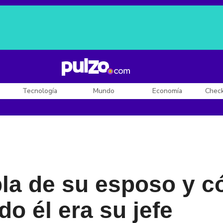
Posesión de De la Espriella
Diego Rueda
Dólar en Colombia
Tecnología
Mundo
Economía
Chec
abla de su esposo y
o él era su jefe