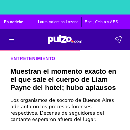
Es noticia:
Laura Valentina Lozano
Enel, Celsia y AES
Po
ENTRETENIMIENTO
Muestran el momento exacto en
el que sale el cuerpo de Liam
Payne del hotel; hubo aplausos
Los organismos de socorro de Buenos Aires
adelantaron los procesos forenses
respectivos. Decenas de seguidores del
cantante esperaron afuera del lugar.