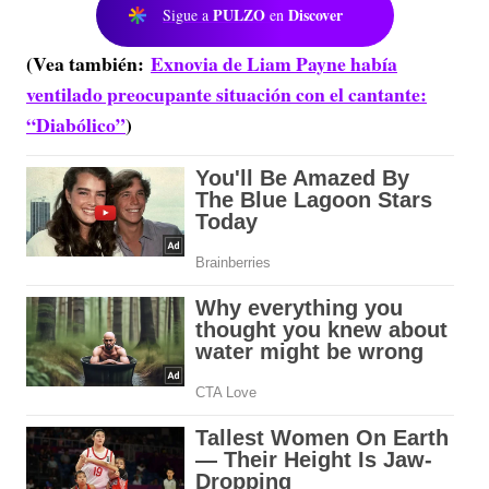
PULZO
Discover
Sigue a
en
(Vea también:
Exnovia de Liam Payne había
ventilado preocupante situación con el cantante:
“Diabólico”
)