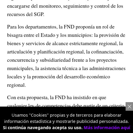
encargarse del monitoreo, seguimiento y control de los
recursos del SGP.
Para los departamentos, la FND proponía un rol de
bisagra entre el Estado y los municipios: la provisión de
bienes y servicios de alcance estrictamente regional, la
articulación y planificación regional, la cofinanciación,
concurrencia y subsidiariedad frente a los proyectos
municipales, la asistencia técnica a las administraciones
locales y la promoción del desarrollo económico
regional.
Con esta propuesta, la FND ha insistido en que
cualquier ley de competencias debe partir de un criterio
de “descentralización asimétrica”, es decir, que
Usamos "Cookies" propias y de terceros para elaborar
reconozca que no todos los departamentos y municipios
información estadística y mostrarle publicidad personalizada.
Si continúa navegando acepta su uso.
Más información aquí
tienen las mismas capacidades fiscales, técnicas e