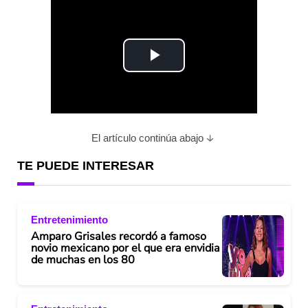
P
l
a
El artículo continúa abajo
y
TE PUEDE INTERESAR
V
Entretenimiento
i
Amparo Grisales recordó a famoso
novio mexicano por el que era envidia
d
de muchas en los 80
e