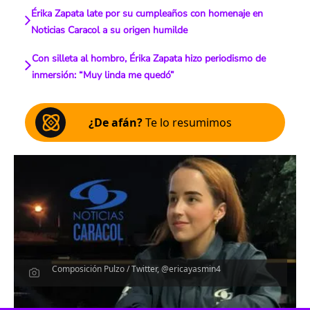
Érika Zapata late por su cumpleaños con homenaje en
Noticias Caracol a su origen humilde
Con silleta al hombro, Érika Zapata hizo periodismo de
inmersión: “Muy linda me quedó”
¿De afán?
Te lo resumimos
Composición Pulzo / Twitter, @ericayasmin4
Escucha el artículo