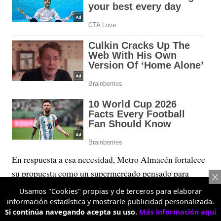
En respuesta a esa necesidad, Metro Almacén fortalece
su propuesta como un supermercado pensado para
quienes hacen las compras del hogar y para quienes
Usamos "Cookies" propias y de terceros para elaborar
también necesitan abastecer un negocio. Su apuesta gira
información estadística y mostrarle publicidad personalizada.
Si continúa navegando acepta su uso.
Más información aquí
alrededor de un concepto claro: “Más barato. Más