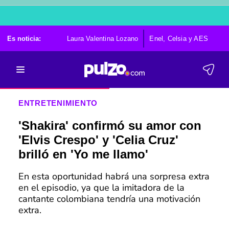
Es noticia:
Laura Valentina Lozano
Enel, Celsia y AES
Po
ENTRETENIMIENTO
'Shakira' confirmó su amor con
'Elvis Crespo' y 'Celia Cruz'
brilló en 'Yo me llamo'
En esta oportunidad habrá una sorpresa extra
en el episodio, ya que la imitadora de la
cantante colombiana tendría una motivación
extra.