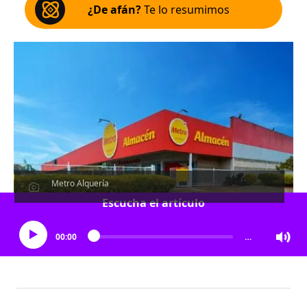
¿De afán?
Te lo resumimos
Metro Alquería
Escucha el artículo
00:00
…