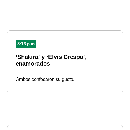
8:16 p.m
‘Shakira’ y ‘Elvis Crespo’,
enamorados
Ambos confesaron su gusto.