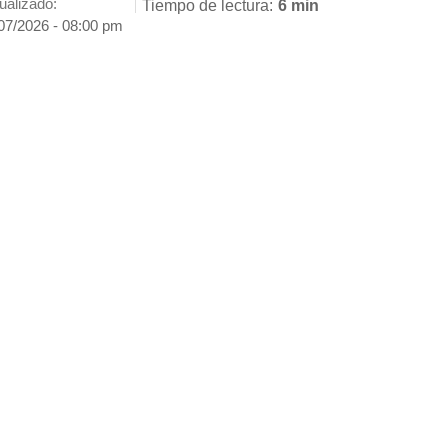
ualizado:
Tiempo de lectura:
6 min
07/2026 - 08:00 pm
ENVIAR
SÍGUENOS EN
GOOGLE NEWS