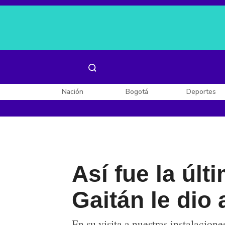
Es noticia:
Laura Valentina Lozano
Enel, Celsia y AES
Nación
Bogotá
Deportes
Así fue la úl
Gaitán le dio 
En su visita a nuestras instalacion