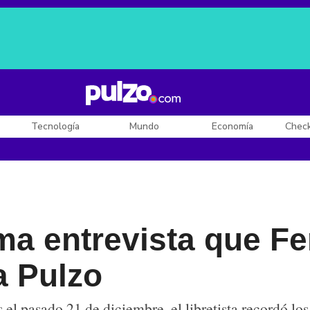
Posesión de De la Espriella
Diego Rueda
Dólar en Colombia
Tecnología
Mundo
Economía
Chec
tima entrevista que F
a Pulzo
es el pasado 21 de diciembre, el libretista recordó l