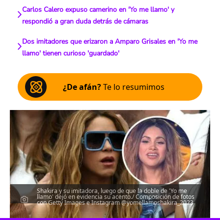
Carlos Calero expuso camerino en 'Yo me llamo' y
respondió a gran duda detrás de cámaras
Dos imitadores que erizaron a Amparo Grisales en 'Yo me
llamo' tienen curioso 'guardado'
¿De afán?
Te lo resumimos
Shakira y su imitadora, luego de que la doble de 'Yo me
llamo' dejó en evidencia su acento./ Composición de fotos
con Getty Images e Instagram @yomellamoshakira_2023
Escucha el artículo