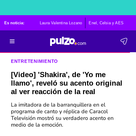
Es noticia:
Laura Valentina Lozano
Enel, Celsia y AES
Po
ENTRETENIMIENTO
[Video] 'Shakira', de 'Yo me
llamo', reveló su acento original
al ver reacción de la real
La imitadora de la barranquillera en el
programa de canto y réplica de Caracol
Televisión mostró su verdadero acento en
medio de la emoción.