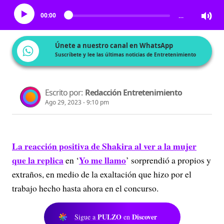
00:00
…
Únete a nuestro canal en WhatsApp
Suscríbete y lee las últimas noticias de Entretenimiento
Escrito por:
Redacción Entretenimiento
Ago 29, 2023 - 9:10 pm
La reacción positiva de Shakira al ver a la mujer
que la replica
Yo me llamo
en ‘
’ sorprendió a propios y
extraños, en medio de la exaltación que hizo por el
trabajo hecho hasta ahora en el concurso.
PULZO
Discover
Sigue a
en