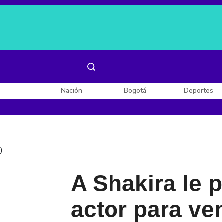
Es noticia:
Laura Valentina Lozano
Enel, Celsia y AES
Nación
Bogotá
Deportes
)
A Shakira le p
actor para ve