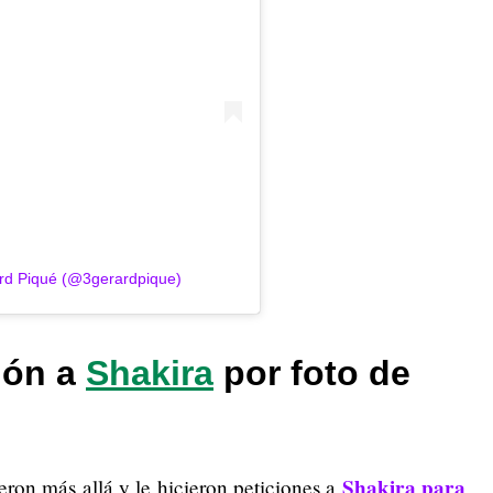
rd Piqué (@3gerardpique)
ión a
Shakira
por foto de
Shakira para
ron más allá y le hicieron peticiones a