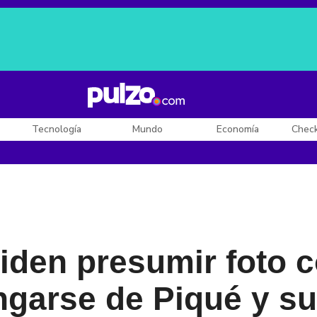
Posesión de De la Espriella
Diego Rueda
Dólar en Colombia
Tecnología
Mundo
Economía
Chec
iden presumir foto co
ngarse de Piqué y su