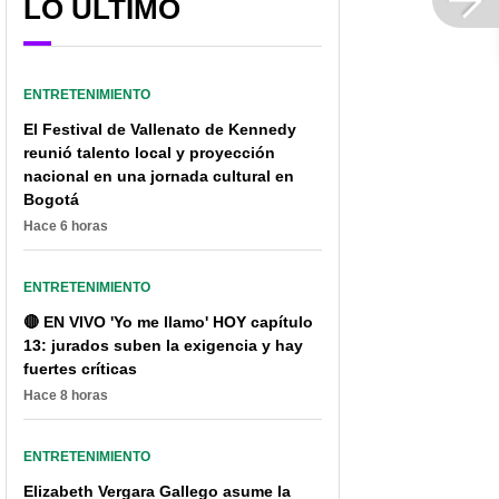
LO ÚLTIMO
ENTRETENIMIENTO
El Festival de Vallenato de Kennedy
reunió talento local y proyección
nacional en una jornada cultural en
Bogotá
Hace 6 horas
Gerard Piqué la tiene
Mujer no le dejó echar
clara y selló negociazo
tierra a su Twingo y dio
ENTRETENIMIENTO
con Casio por canción
motivos que lo harían
🔴 EN VIVO 'Yo me llamo' HOY capítulo
de Shakira
mejor que un Ferrari
13: jurados suben la exigencia y hay
fuertes críticas
Hace 8 horas
ENTRETENIMIENTO
Elizabeth Vergara Gallego asume la