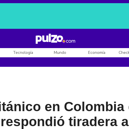
Posesión de De la Espriella
Diego Rueda
Dólar en Colombia
Tecnología
Mundo
Economía
Chec
tánico en Colombia 
 respondió tiradera 