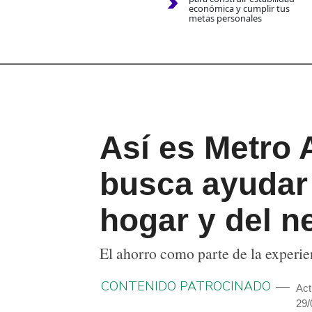
económica y cumplir tus
metas personales
Así es Metro
busca ayudar 
hogar y del n
El ahorro como parte de la experi
CONTENIDO PATROCINADO
Act
29/