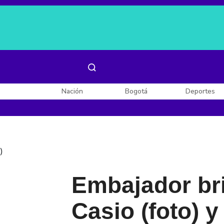
Es noticia:
Laura Valentina Lozano
Enel, Celsia y AES
Nación
Bogotá
Deportes
)
Embajador bri
Casio (foto) y