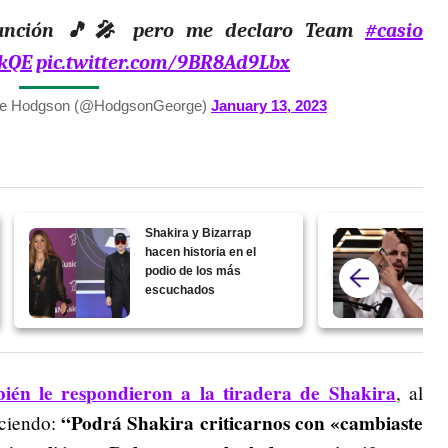
nción 🎵🎤 pero me declaro Team
#casio
IkQE
pic.twitter.com/9BR8Ad9Lbx
rge Hodgson (@HodgsonGeorge)
January 13, 2023
Shakira y Bizarrap
hacen historia en el
podio de los más
escuchados
ién le respondieron a la tiradera de Shakira
, al
“Podrá Shakira criticarnos con «cambiaste
iciendo: