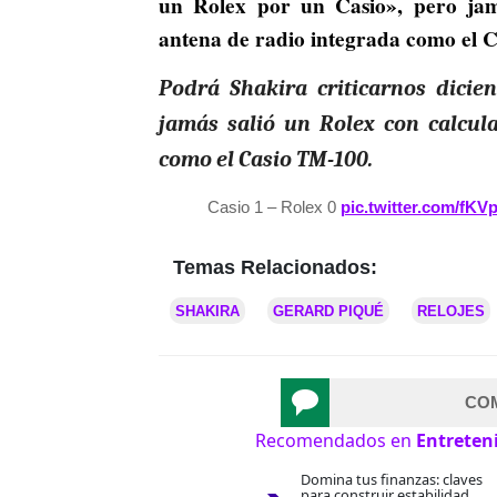
un Rolex por un Casio», pero jam
antena de radio integrada como el 
Podrá Shakira criticarnos dicie
jamás salió un Rolex con calcul
como el Casio TM-100.
Casio 1 – Rolex 0
pic.twitter.com/fK
Temas Relacionados:
SHAKIRA
GERARD PIQUÉ
RELOJES
CO
Recomendados en
Entreten
Domina tus finanzas: claves
para construir estabilidad