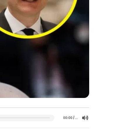
/
…
00:00