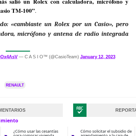
ás salió un Rolex con calculadora, micrófono y
Casio TM-100”
.
ndo: «cambiaste un Rolex por un Casio», pero
adora, micrófono y antena de radio integrada
VpOx4AsV
— C A S I O™ (@CasioTeam)
January 12, 2023
RENAULT
MENTARIOS
REPORT
imiento
¿Cómo usar las cesantías
Cómo solicitar el subsidio de
para comprar vivienda
arrendamiento a la caja de