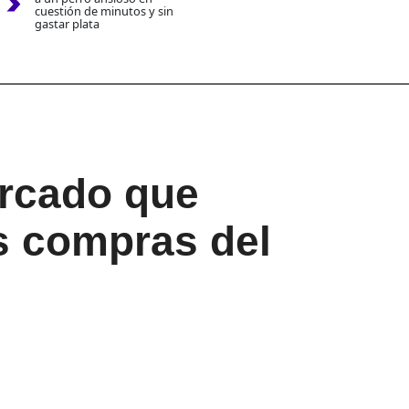
cuestión de minutos y sin
gastar plata
ercado que
s compras del