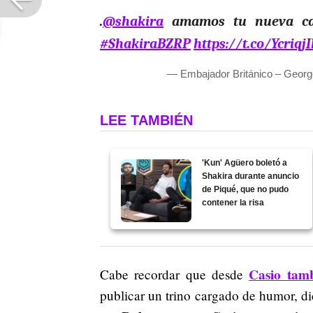
.
@shakira
amamos tu nueva ca
#ShakiraBZRP
https://t.co/Ycriqj
— Embajador Británico – Geo
LEE TAMBIÉN
'Kun' Agüero boletó a
Shakira durante anuncio
de Piqué, que no pudo
contener la risa
Casio tamb
Cabe recordar que desde
publicar un trino cargado de humor, d