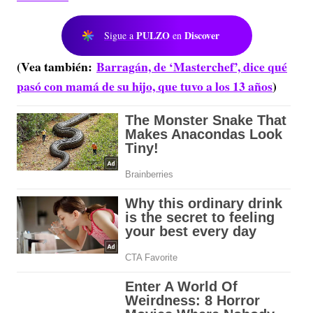
PULZO
Discover
Sigue a
en
(Vea también:
Barragán, de ‘Masterchef’, dice qué
pasó con mamá de su hijo, que tuvo a los 13 años
)