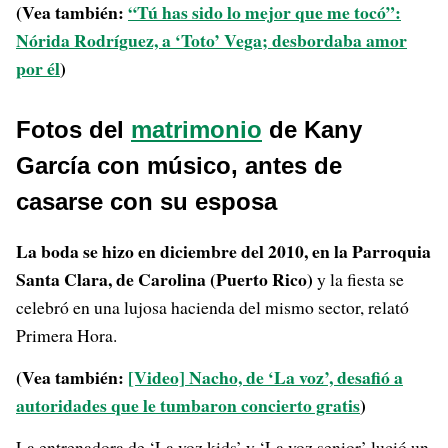
(Vea también:
“Tú has sido lo mejor que me tocó”:
Nórida Rodríguez, a ‘Toto’ Vega; desbordaba amor
por él
)
Fotos del
matrimonio
de Kany
García con músico, antes de
casarse con su esposa
La boda se hizo en diciembre del 2010, en la Parroquia
Santa Clara, de Carolina (Puerto Rico)
y la fiesta se
celebró en una lujosa hacienda del mismo sector, relató
Primera Hora.
(Vea también:
[Video] Nacho, de ‘La voz’, desafió a
autoridades que le tumbaron concierto gratis
)
La entrenadora de ‘La voz kids’ y ‘La voz senior’ lució un